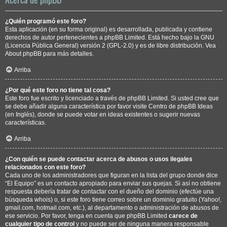
¿Quién programó este foro?
Esta aplicación (en su forma original) es desarrollada, publicada y contiene
derechos de autor pertenecientes a
phpBB Limited
. Está hecho bajo la GNU
(Licencia Pública General) versión 2 (GPL-2.0) y es de libre distribución. Vea
About phpBB
para más detalles.
Arriba
¿Por qué este foro no tiene tal cosa?
Este foro fue escrito y licenciado a través de phpBB Limited. Si usted cree que
se debe añadir alguna característica por favor visite
Centro de phpBB Ideas
(en Inglés), donde se puede votar en ideas existentes o sugerir nuevas
características.
Arriba
¿Con quién se puede contactar acerca de abusos o usos ilegales
relacionados con este foro?
Cada uno de los administradores que figuran en la lista del grupo donde dice
“El Equipo” es un contacto apropiado para enviar sus quejas. Si así no obtiene
respuesta debería tratar de contactar con el dueño del dominio (efectúe una
búsqueda whois
) o, si este foro tiene correo sobre un dominio gratuito (Yahoo!,
gmail.com, hotmail.com, etc.), al departamento o administración de abusos de
ese servicio. Por favor, tenga en cuenta que phpBB Limited
carece de
cualquier tipo de control
y no puede ser de ninguna manera responsable