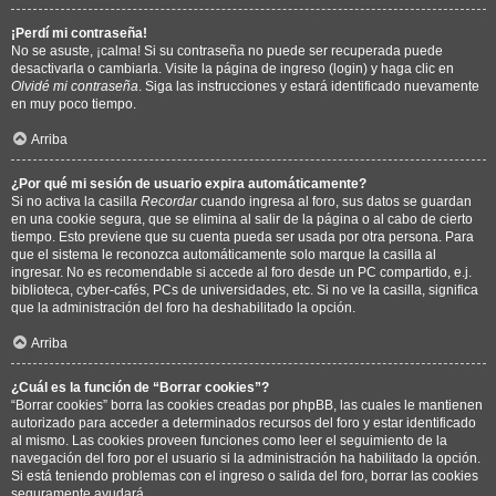
¡Perdí mi contraseña!
No se asuste, ¡calma! Si su contraseña no puede ser recuperada puede
desactivarla o cambiarla. Visite la página de ingreso (login) y haga clic en
Olvidé mi contraseña
. Siga las instrucciones y estará identificado nuevamente
en muy poco tiempo.
Arriba
¿Por qué mi sesión de usuario expira automáticamente?
Si no activa la casilla
Recordar
cuando ingresa al foro, sus datos se guardan
en una cookie segura, que se elimina al salir de la página o al cabo de cierto
tiempo. Esto previene que su cuenta pueda ser usada por otra persona. Para
que el sistema le reconozca automáticamente solo marque la casilla al
ingresar. No es recomendable si accede al foro desde un PC compartido, e.j.
biblioteca, cyber-cafés, PCs de universidades, etc. Si no ve la casilla, significa
que la administración del foro ha deshabilitado la opción.
Arriba
¿Cuál es la función de “Borrar cookies”?
“Borrar cookies” borra las cookies creadas por phpBB, las cuales le mantienen
autorizado para acceder a determinados recursos del foro y estar identificado
al mismo. Las cookies proveen funciones como leer el seguimiento de la
navegación del foro por el usuario si la administración ha habilitado la opción.
Si está teniendo problemas con el ingreso o salida del foro, borrar las cookies
seguramente ayudará.