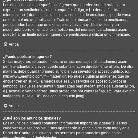
Los emoticonos son pequeñas imágenes que pueden ser utilizadas para
expresar un sentimiento con un pequeño código, e.j. :) denota felicidad,
mientras que :( denota tristeza. La lista completa de emoticones puede verse
en el formulario de publicación. Trate de no abusar del uso de emoticonos,
pues pueden hacer que un mensaje se vuelva muy difícil de leer y un
moderador borre el tema o los emoticones del mensaje. La administración
puede fijar un límite para el número de emoticones a utilizar en un mensaje.
Arriba
¿Puedo publicar imagenes?
Sí, las imágenes se pueden mostrar en sus mensajes. Si la administración
permite adjuntar archivos, puede subir la imagen directamente al foro. De otra
manera, debe guardar primero su foto en un servidor de acceso público, e.j.
http://www.ejemplo.com/mi-imagen.gif. No puede publicar imágenes que se
encuentren en su PC (a menos que sea un servidor de acceso público) ni
tampoco las que se encuentren guardadas bajo mecanismos de autenticación,
e.j. hotmail o yahoo correo, sitios protegidos por contraseñas, etc. Para exhibir
imágenes utilice el BBCode con la etiqueta [img].
Arriba
¿Qué son los anuncios globales?
Los anuncios globales contienen información importante y debería leerlos
cada vez que sea posible. Éstos aparecerán al principio de cada foro y en el
Panel de Control de Usuario. Los permisos para anuncios globales son
otorgados por La Administración.