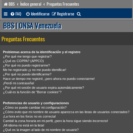
BBS
Índice general
Preguntas Frecuentes
B
FAQ
Identificarse
Registrarse
u
BBS | ONSA Venezuela
s
Preguntas Frecuentes
c
a
Problemas acerca de la identificación y el registro
r
¿Por qué me tengo que registrar?
¿Qué es COPPA? (APPCO)
¿Por qué no puedo registrarme?
Me he registrado ¡y no me puedo identificar!
¿Por qué no puedo identificarme?
Hace un tiempo me registré, ¡pero ahora no puedo conectarme!
¡Perdí mi contraseña!
¿Por qué mi sesión de usuario expira automáticamente?
¿Cuál es la función de “Borrar cookies”?
Preferencias de usuario y configuraciones
¿Cómo se puede cambiar mi configuración?
¿Cómo evito que mi nombre de usuario aparezca en las listas de usuarios conectados?
¡La hora en los foros no es correcta!
Cambié la zona horaria en mi perfil, ¡pero la hora sigue siendo incorrecto!
¡Mi idioma no está en la lista!
¿Qué es la imagen al lado de mi nombre de usuario?