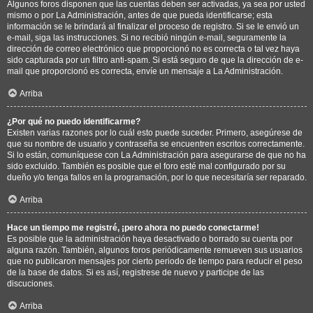
Algunos foros disponen que las cuentas deben ser activadas, ya sea por usted
mismo o por La Administración, antes de que pueda identificarse; esta
información se le brindará al finalizar el proceso de registro. Si se le envió un
e-mail, siga las instrucciones. Si no recibió ningún e-mail, seguramente la
dirección de correo electrónico que proporcionó no es correcta o tal vez haya
sido capturada por un filtro anti-spam. Si está seguro de que la dirección de e-
mail que proporcionó es correcta, envíe un mensaje a La Administración.
Arriba
¿Por qué no puedo identificarme?
Existen varias razones por lo cuál esto puede suceder. Primero, asegúrese de
que su nombre de usuario y contraseña se encuentren escritos correctamente.
Si lo están, comuníquese con La Administración para asegurarse de que no ha
sido excluido. También es posible que el foro esté mal configurado por su
dueño y/o tenga fallos en la programación, por lo que necesitaría ser reparado.
Arriba
Hace un tiempo me registré, ¡pero ahora no puedo conectarme!
Es posible que la administración haya desactivado o borrado su cuenta por
alguna razón. También, algunos foros periódicamente remueven sus usuarios
que no publicaron mensajes por cierto periodo de tiempo para reducir el peso
de la base de datos. Si es así, registrese de nuevo y participe de las
discuciones.
Arriba