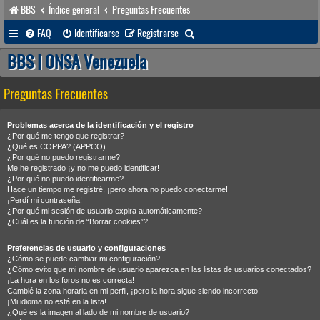
BBS
Índice general
Preguntas Frecuentes
B
FAQ
Identificarse
Registrarse
u
BBS | ONSA Venezuela
s
Preguntas Frecuentes
c
a
Problemas acerca de la identificación y el registro
r
¿Por qué me tengo que registrar?
¿Qué es COPPA? (APPCO)
¿Por qué no puedo registrarme?
Me he registrado ¡y no me puedo identificar!
¿Por qué no puedo identificarme?
Hace un tiempo me registré, ¡pero ahora no puedo conectarme!
¡Perdí mi contraseña!
¿Por qué mi sesión de usuario expira automáticamente?
¿Cuál es la función de “Borrar cookies”?
Preferencias de usuario y configuraciones
¿Cómo se puede cambiar mi configuración?
¿Cómo evito que mi nombre de usuario aparezca en las listas de usuarios conectados?
¡La hora en los foros no es correcta!
Cambié la zona horaria en mi perfil, ¡pero la hora sigue siendo incorrecto!
¡Mi idioma no está en la lista!
¿Qué es la imagen al lado de mi nombre de usuario?