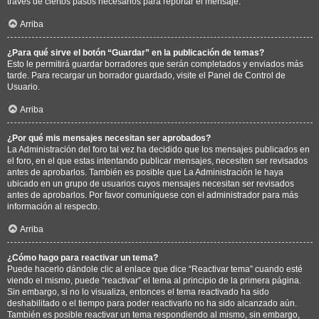
través de ciertos pasos necesarios para reportar el mensaje.
Arriba
¿Para qué sirve el botón “Guardar” en la publicación de temas?
Esto le permitirá guardar borradores que serán completados y enviados más
tarde. Para recargar un borrador guardado, visite el Panel de Control de
Usuario.
Arriba
¿Por qué mis mensajes necesitan ser aprobados?
La Administración del foro tal vez ha decidido que los mensajes publicados en
el foro, en el que estas intentando publicar mensajes, necesiten ser revisados
antes de aprobarlos. También es posible que La Administración le haya
ubicado en un grupo de usuarios cuyos mensajes necesitan ser revisados
antes de aprobarlos. Por favor comuníquese con el administrador para más
información al respecto.
Arriba
¿Cómo hago para reactivar un tema?
Puede hacerlo dándole clic al enlace que dice “Reactivar tema” cuando esté
viendo el mismo, puede “reactivar” el tema al principio de la primera página.
Sin embargo, si no lo visualiza, entonces el tema reactivado ha sido
deshabilitado o el tiempo para poder reactivarlo no ha sido alcanzado aún.
También es posible reactivar un tema respondiendo al mismo, sin embargo,