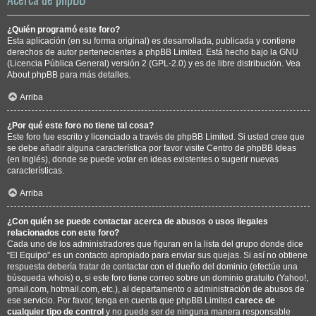
¿Quién programó este foro?
Esta aplicación (en su forma original) es desarrollada, publicada y contiene
derechos de autor pertenecientes a
phpBB Limited
. Está hecho bajo la GNU
(Licencia Pública General) versión 2 (GPL-2.0) y es de libre distribución. Vea
About phpBB
para más detalles.
Arriba
¿Por qué este foro no tiene tal cosa?
Este foro fue escrito y licenciado a través de phpBB Limited. Si usted cree que
se debe añadir alguna característica por favor visite
Centro de phpBB Ideas
(en Inglés), donde se puede votar en ideas existentes o sugerir nuevas
características.
Arriba
¿Con quién se puede contactar acerca de abusos o usos ilegales
relacionados con este foro?
Cada uno de los administradores que figuran en la lista del grupo donde dice
“El Equipo” es un contacto apropiado para enviar sus quejas. Si así no obtiene
respuesta debería tratar de contactar con el dueño del dominio (efectúe una
búsqueda whois
) o, si este foro tiene correo sobre un dominio gratuito (Yahoo!,
gmail.com, hotmail.com, etc.), al departamento o administración de abusos de
ese servicio. Por favor, tenga en cuenta que phpBB Limited
carece de
cualquier tipo de control
y no puede ser de ninguna manera responsable