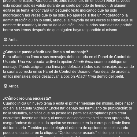
propios mensajes. Para editarlos debe hacer clic en en botón
editar
(a veces
esta opción solo es válida durante un cierto periodo de tiempo). Si alguien
editase su tema, encontrará un pequeño texto indicando que ha sido
modificado y las veces que lo ha sido. No aparece si fue un moderador o la
administración quién lo editó, aunque la mayoría de las veces el editor deja su
nombre de usuario y la causa de la edición. Los usuarios normales no podrán
borrar sus temas después de que alguien haya respondido al mismo.
Arriba
¿Cómo se puede añadir una firma a mi mensaje?
Para añadir una firma a sus mensajes debe crearla en el Panel de Control de
Usuario. Una vez creada, active la opción
Añadir firma
cuando publique un
mensaje. Puede asignar una firma por defecto a todos sus mensajes activando
la casilla correcta en su Panel de Control de Usuario. Para dejar de añadirla
en los mensajes, debe desactivar la opción
Añadir firma
dentro del perfil.
Arriba
¿Cómo creo una encuesta?
Cuando inicia un nuevo tema o edita el primer mensaje del mismo, debe hacer
clic en la etiqueta “Agregar Encuesta” debajo del formulario de publicación; si
no la visualiza, significa que no posee los permisos apropiados para crear
encuestas. Inserte un título y al menos dos opciones en el campo apropiado,
asegurándose de que cada opción se encuentre en la correspondiente línea
del formulario. También puede elegir el número de opciones que el usuario
puede seleccionar en la etiqueta “Opciones por usuario”, el tiempo límite en