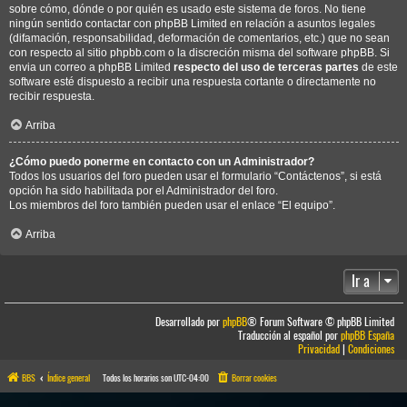
sobre cómo, dónde o por quién es usado este sistema de foros. No tiene
ningún sentido contactar con phpBB Limited en relación a asuntos legales
(difamación, responsabilidad, deformación de comentarios, etc.) que no sean
con respecto al sitio phpbb.com o la discreción misma del software phpBB. Si
envia un correo a phpBB Limited
respecto del uso de terceras partes
de este
software esté dispuesto a recibir una respuesta cortante o directamente no
recibir respuesta.
Arriba
¿Cómo puedo ponerme en contacto con un Administrador?
Todos los usuarios del foro pueden usar el formulario “Contáctenos”, si está
opción ha sido habilitada por el Administrador del foro.
Los miembros del foro también pueden usar el enlace “El equipo”.
Arriba
Ir a
Desarrollado por
phpBB
® Forum Software © phpBB Limited
Traducción al español por
phpBB España
Privacidad
|
Condiciones
BBS
Índice general
Todos los horarios son
UTC-04:00
Borrar cookies