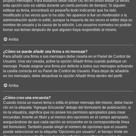
propios mensajes. Para editarlos debe hacer clic en en botón
editar
(a veces
esta opción solo es válida durante un cierto periodo de tiempo). Si alguien
editase su tema, encontrará un pequeño texto indicando que ha sido
modificado y las veces que lo ha sido. No aparece si fue un moderador o la
administración quién lo editó, aunque la mayoría de las veces el editor deja su
nombre de usuario y la causa de la edición. Los usuarios normales no podrán
borrar sus temas después de que alguien haya respondido al mismo.
Arriba
¿Cómo se puede añadir una firma a mi mensaje?
Para añadir una firma a sus mensajes debe crearla en el Panel de Control de
Usuario. Una vez creada, active la opción
Añadir firma
cuando publique un
mensaje. Puede asignar una firma por defecto a todos sus mensajes activando
la casilla correcta en su Panel de Control de Usuario. Para dejar de añadirla
en los mensajes, debe desactivar la opción
Añadir firma
dentro del perfil.
Arriba
¿Cómo creo una encuesta?
Cuando inicia un nuevo tema o edita el primer mensaje del mismo, debe hacer
clic en la etiqueta “Agregar Encuesta” debajo del formulario de publicación; si
no la visualiza, significa que no posee los permisos apropiados para crear
encuestas. Inserte un título y al menos dos opciones en el campo apropiado,
asegurándose de que cada opción se encuentre en la correspondiente línea
del formulario. También puede elegir el número de opciones que el usuario
puede seleccionar en la etiqueta “Opciones por usuario”, el tiempo límite en