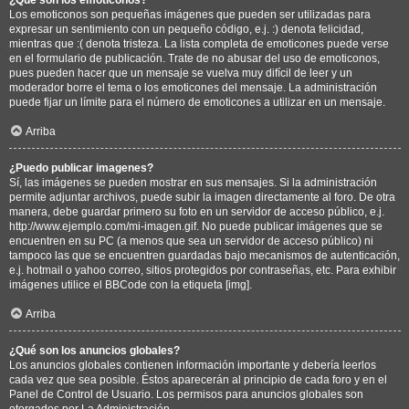
Los emoticonos son pequeñas imágenes que pueden ser utilizadas para
expresar un sentimiento con un pequeño código, e.j. :) denota felicidad,
mientras que :( denota tristeza. La lista completa de emoticones puede verse
en el formulario de publicación. Trate de no abusar del uso de emoticonos,
pues pueden hacer que un mensaje se vuelva muy difícil de leer y un
moderador borre el tema o los emoticones del mensaje. La administración
puede fijar un límite para el número de emoticones a utilizar en un mensaje.
Arriba
¿Puedo publicar imagenes?
Sí, las imágenes se pueden mostrar en sus mensajes. Si la administración
permite adjuntar archivos, puede subir la imagen directamente al foro. De otra
manera, debe guardar primero su foto en un servidor de acceso público, e.j.
http://www.ejemplo.com/mi-imagen.gif. No puede publicar imágenes que se
encuentren en su PC (a menos que sea un servidor de acceso público) ni
tampoco las que se encuentren guardadas bajo mecanismos de autenticación,
e.j. hotmail o yahoo correo, sitios protegidos por contraseñas, etc. Para exhibir
imágenes utilice el BBCode con la etiqueta [img].
Arriba
¿Qué son los anuncios globales?
Los anuncios globales contienen información importante y debería leerlos
cada vez que sea posible. Éstos aparecerán al principio de cada foro y en el
Panel de Control de Usuario. Los permisos para anuncios globales son
otorgados por La Administración.