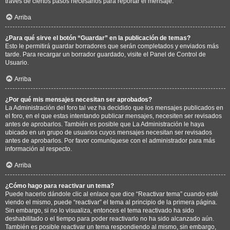
través de ciertos pasos necesarios para reportar el mensaje.
Arriba
¿Para qué sirve el botón “Guardar” en la publicación de temas?
Esto le permitirá guardar borradores que serán completados y enviados más
tarde. Para recargar un borrador guardado, visite el Panel de Control de
Usuario.
Arriba
¿Por qué mis mensajes necesitan ser aprobados?
La Administración del foro tal vez ha decidido que los mensajes publicados en
el foro, en el que estas intentando publicar mensajes, necesiten ser revisados
antes de aprobarlos. También es posible que La Administración le haya
ubicado en un grupo de usuarios cuyos mensajes necesitan ser revisados
antes de aprobarlos. Por favor comuníquese con el administrador para más
información al respecto.
Arriba
¿Cómo hago para reactivar un tema?
Puede hacerlo dándole clic al enlace que dice “Reactivar tema” cuando esté
viendo el mismo, puede “reactivar” el tema al principio de la primera página.
Sin embargo, si no lo visualiza, entonces el tema reactivado ha sido
deshabilitado o el tiempo para poder reactivarlo no ha sido alcanzado aún.
También es posible reactivar un tema respondiendo al mismo, sin embargo,