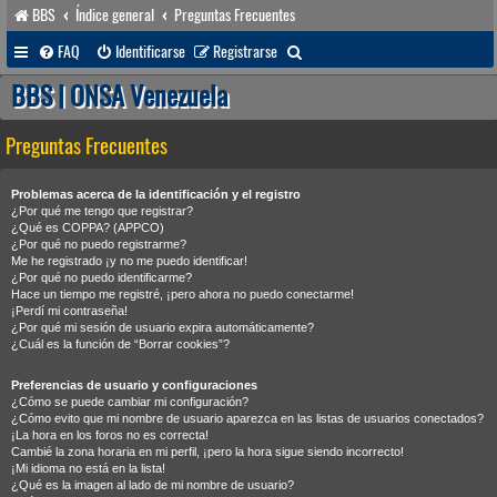
BBS
Índice general
Preguntas Frecuentes
B
FAQ
Identificarse
Registrarse
u
BBS | ONSA Venezuela
s
Preguntas Frecuentes
c
a
Problemas acerca de la identificación y el registro
r
¿Por qué me tengo que registrar?
¿Qué es COPPA? (APPCO)
¿Por qué no puedo registrarme?
Me he registrado ¡y no me puedo identificar!
¿Por qué no puedo identificarme?
Hace un tiempo me registré, ¡pero ahora no puedo conectarme!
¡Perdí mi contraseña!
¿Por qué mi sesión de usuario expira automáticamente?
¿Cuál es la función de “Borrar cookies”?
Preferencias de usuario y configuraciones
¿Cómo se puede cambiar mi configuración?
¿Cómo evito que mi nombre de usuario aparezca en las listas de usuarios conectados?
¡La hora en los foros no es correcta!
Cambié la zona horaria en mi perfil, ¡pero la hora sigue siendo incorrecto!
¡Mi idioma no está en la lista!
¿Qué es la imagen al lado de mi nombre de usuario?