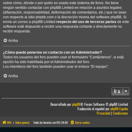
sobre cómo, dónde o por quién es usado este sistema de foros. No tiene
ningún sentido contactar con phpBB Limited en relación a asuntos legales
(difamación, responsabilidad, deformación de comentarios, etc.) que no sean
con respecto al sitio phpbb.com o la discreción misma del software phpBB. Si
envia un correo a phpBB Limited
respecto del uso de terceras partes
de este
software esté dispuesto a recibir una respuesta cortante o directamente no
recibir respuesta.
Arriba
¿Cómo puedo ponerme en contacto con un Administrador?
Todos los usuarios del foro pueden usar el formulario “Contáctenos”, si está
opción ha sido habilitada por el Administrador del foro.
Los miembros del foro también pueden usar el enlace “El equipo”.
Arriba
Ir a
Desarrollado por
phpBB
® Forum Software © phpBB Limited
Traducción al español por
phpBB España
Privacidad
|
Condiciones
BBS
Índice general
Todos los horarios son
UTC-04:00
Borrar cookies