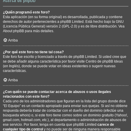
¿Quién programó este foro?
Esta aplicación (en su forma original) es desarrollada, publicada y contiene
derechos de autor pertenecientes a
phpBB Limited
. Está hecho bajo la GNU
(Licencia Pública General) versión 2 (GPL-2.0) y es de libre distribución. Vea
About phpBB
para más detalles.
Arriba
¿Por qué este foro no tiene tal cosa?
Este foro fue escrito y licenciado a través de phpBB Limited. Si usted cree que
se debe añadir alguna característica por favor visite
Centro de phpBB Ideas
(en Inglés), donde se puede votar en ideas existentes o sugerir nuevas
características.
Arriba
¿Con quién se puede contactar acerca de abusos o usos ilegales
relacionados con este foro?
Cada uno de los administradores que figuran en la lista del grupo donde dice
“El Equipo” es un contacto apropiado para enviar sus quejas. Si así no obtiene
respuesta debería tratar de contactar con el dueño del dominio (efectúe una
búsqueda whois
) o, si este foro tiene correo sobre un dominio gratuito (Yahoo!,
gmail.com, hotmail.com, etc.), al departamento o administración de abusos de
ese servicio. Por favor, tenga en cuenta que phpBB Limited
carece de
cualquier tipo de control
y no puede ser de ninguna manera responsable