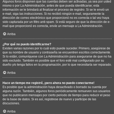
Algunos foros disponen que las cuentas deben ser activadas, ya sea por usted
mismo o por La Administración, antes de que pueda identificarse; esta
información se le brindará al finalizar el proceso de registro. Si se le envió un
e-mail, siga las instrucciones. Si no recibió ningún e-mail, seguramente la
dirección de correo electrónico que proporcionó no es correcta o tal vez haya
sido capturada por un filtro anti-spam. Si está seguro de que la dirección de e-
mail que proporcionó es correcta, envíe un mensaje a La Administración.
Arriba
¿Por qué no puedo identificarme?
Existen varias razones por lo cuál esto puede suceder. Primero, asegúrese de
que su nombre de usuario y contraseña se encuentren escritos correctamente.
Si lo están, comuníquese con La Administración para asegurarse de que no ha
sido excluido. También es posible que el foro esté mal configurado por su
dueño y/o tenga fallos en la programación, por lo que necesitaría ser reparado.
Arriba
Hace un tiempo me registré, ¡pero ahora no puedo conectarme!
Es posible que la administración haya desactivado o borrado su cuenta por
alguna razón. También, algunos foros periódicamente remueven sus usuarios
que no publicaron mensajes por cierto periodo de tiempo para reducir el peso
de la base de datos. Si es así, registrese de nuevo y participe de las
discuciones.
Arriba