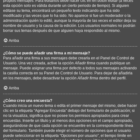
propios mensajes. Para editarlos debe hacer clic en en botón
editar
(a veces
esta opción solo es válida durante un cierto periodo de tiempo). Si alguien
editase su tema, encontrará un pequeño texto indicando que ha sido
modificado y las veces que lo ha sido. No aparece si fue un moderador o la
administración quién lo editó, aunque la mayoría de las veces el editor deja su
nombre de usuario y la causa de la edición. Los usuarios normales no podrán
borrar sus temas después de que alguien haya respondido al mismo.
Arriba
¿Cómo se puede añadir una firma a mi mensaje?
Para añadir una firma a sus mensajes debe crearla en el Panel de Control de
Usuario. Una vez creada, active la opción
Añadir firma
cuando publique un
mensaje. Puede asignar una firma por defecto a todos sus mensajes activando
la casilla correcta en su Panel de Control de Usuario. Para dejar de añadirla
en los mensajes, debe desactivar la opción
Añadir firma
dentro del perfil.
Arriba
¿Cómo creo una encuesta?
Cuando inicia un nuevo tema o edita el primer mensaje del mismo, debe hacer
clic en la etiqueta “Agregar Encuesta” debajo del formulario de publicación; si
no la visualiza, significa que no posee los permisos apropiados para crear
encuestas. Inserte un título y al menos dos opciones en el campo apropiado,
asegurándose de que cada opción se encuentre en la correspondiente línea
del formulario. También puede elegir el número de opciones que el usuario
puede seleccionar en la etiqueta “Opciones por usuario”, el tiempo límite en