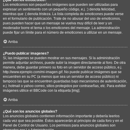
Los emoticonos son pequeñas imágenes que pueden ser utilizadas para
expresar un sentimiento con un pequeño código, e.j. :) denota felicidad,
mientras que :( denota tristeza. La lista completa de emoticones puede verse
en el formulario de publicación. Trate de no abusar del uso de emoticonos,
pues pueden hacer que un mensaje se vuelva muy difícil de leer y un
moderador borre el tema o los emoticones del mensaje. La administración
puede fijar un límite para el número de emoticones a utilizar en un mensaje.
Arriba
¿Puedo publicar imagenes?
Sí, las imágenes se pueden mostrar en sus mensajes. Si la administración
permite adjuntar archivos, puede subir la imagen directamente al foro. De otra
manera, debe guardar primero su foto en un servidor de acceso público, e.j.
http://www.ejemplo.com/mi-imagen.gif. No puede publicar imágenes que se
encuentren en su PC (a menos que sea un servidor de acceso público) ni
tampoco las que se encuentren guardadas bajo mecanismos de autenticación,
e.j. hotmail o yahoo correo, sitios protegidos por contraseñas, etc. Para exhibir
imágenes utilice el BBCode con la etiqueta [img].
Arriba
¿Qué son los anuncios globales?
Los anuncios globales contienen información importante y debería leerlos
cada vez que sea posible. Éstos aparecerán al principio de cada foro y en el
Panel de Control de Usuario. Los permisos para anuncios globales son
otorgados por La Administración.