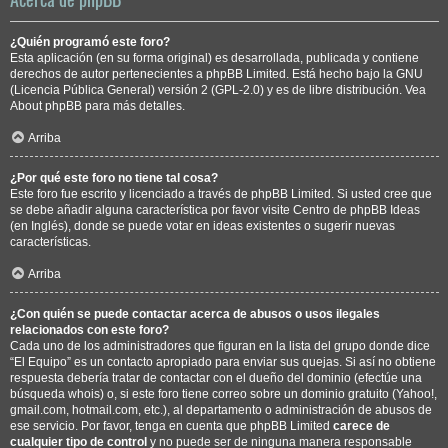
¿Quién programó este foro?
Esta aplicación (en su forma original) es desarrollada, publicada y contiene
derechos de autor pertenecientes a
phpBB Limited
. Está hecho bajo la GNU
(Licencia Pública General) versión 2 (GPL-2.0) y es de libre distribución. Vea
About phpBB
para más detalles.
Arriba
¿Por qué este foro no tiene tal cosa?
Este foro fue escrito y licenciado a través de phpBB Limited. Si usted cree que
se debe añadir alguna característica por favor visite
Centro de phpBB Ideas
(en Inglés), donde se puede votar en ideas existentes o sugerir nuevas
características.
Arriba
¿Con quién se puede contactar acerca de abusos o usos ilegales
relacionados con este foro?
Cada uno de los administradores que figuran en la lista del grupo donde dice
“El Equipo” es un contacto apropiado para enviar sus quejas. Si así no obtiene
respuesta debería tratar de contactar con el dueño del dominio (efectúe una
búsqueda whois
) o, si este foro tiene correo sobre un dominio gratuito (Yahoo!,
gmail.com, hotmail.com, etc.), al departamento o administración de abusos de
ese servicio. Por favor, tenga en cuenta que phpBB Limited
carece de
cualquier tipo de control
y no puede ser de ninguna manera responsable