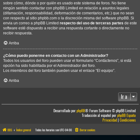
sobre cómo, dónde o por quién es usado este sistema de foros. No tiene
ningún sentido contactar con phpBB Limited en relación a asuntos legales
(difamación, responsabilidad, deformación de comentarios, etc.) que no sean
con respecto al sitio phpbb.com o la discreción misma del software phpBB. Si
envia un correo a phpBB Limited
respecto del uso de terceras partes
de este
software esté dispuesto a recibir una respuesta cortante o directamente no
recibir respuesta.
Arriba
¿Cómo puedo ponerme en contacto con un Administrador?
Todos los usuarios del foro pueden usar el formulario “Contáctenos”, si está
opción ha sido habilitada por el Administrador del foro.
Los miembros del foro también pueden usar el enlace “El equipo”.
Arriba
Ir a
Desarrollado por
phpBB
® Forum Software © phpBB Limited
Traducción al español por
phpBB España
Privacidad
|
Condiciones
BBS
Índice general
Todos los horarios son
UTC-04:00
Borrar cookies