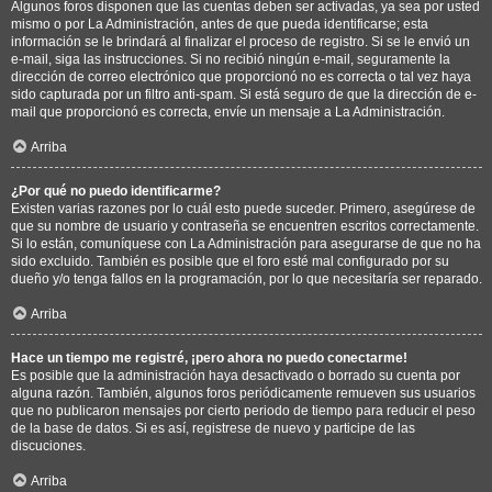
Algunos foros disponen que las cuentas deben ser activadas, ya sea por usted
mismo o por La Administración, antes de que pueda identificarse; esta
información se le brindará al finalizar el proceso de registro. Si se le envió un
e-mail, siga las instrucciones. Si no recibió ningún e-mail, seguramente la
dirección de correo electrónico que proporcionó no es correcta o tal vez haya
sido capturada por un filtro anti-spam. Si está seguro de que la dirección de e-
mail que proporcionó es correcta, envíe un mensaje a La Administración.
Arriba
¿Por qué no puedo identificarme?
Existen varias razones por lo cuál esto puede suceder. Primero, asegúrese de
que su nombre de usuario y contraseña se encuentren escritos correctamente.
Si lo están, comuníquese con La Administración para asegurarse de que no ha
sido excluido. También es posible que el foro esté mal configurado por su
dueño y/o tenga fallos en la programación, por lo que necesitaría ser reparado.
Arriba
Hace un tiempo me registré, ¡pero ahora no puedo conectarme!
Es posible que la administración haya desactivado o borrado su cuenta por
alguna razón. También, algunos foros periódicamente remueven sus usuarios
que no publicaron mensajes por cierto periodo de tiempo para reducir el peso
de la base de datos. Si es así, registrese de nuevo y participe de las
discuciones.
Arriba