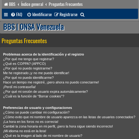
BBS
Índice general
Preguntas Frecuentes
B
FAQ
Identificarse
Registrarse
u
BBS | ONSA Venezuela
s
Preguntas Frecuentes
c
a
Problemas acerca de la identificación y el registro
r
¿Por qué me tengo que registrar?
¿Qué es COPPA? (APPCO)
¿Por qué no puedo registrarme?
Me he registrado ¡y no me puedo identificar!
¿Por qué no puedo identificarme?
Hace un tiempo me registré, ¡pero ahora no puedo conectarme!
¡Perdí mi contraseña!
¿Por qué mi sesión de usuario expira automáticamente?
¿Cuál es la función de “Borrar cookies”?
Preferencias de usuario y configuraciones
¿Cómo se puede cambiar mi configuración?
¿Cómo evito que mi nombre de usuario aparezca en las listas de usuarios conectados?
¡La hora en los foros no es correcta!
Cambié la zona horaria en mi perfil, ¡pero la hora sigue siendo incorrecto!
¡Mi idioma no está en la lista!
¿Qué es la imagen al lado de mi nombre de usuario?