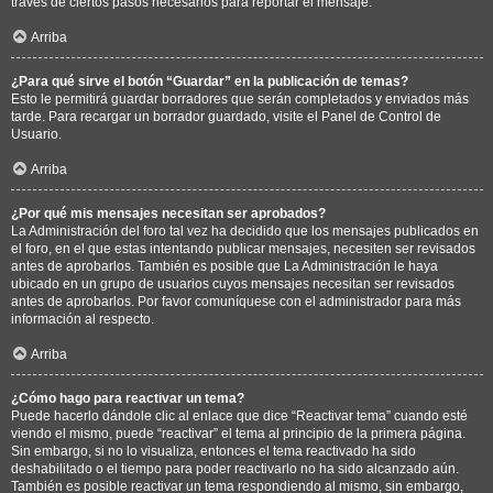
través de ciertos pasos necesarios para reportar el mensaje.
Arriba
¿Para qué sirve el botón “Guardar” en la publicación de temas?
Esto le permitirá guardar borradores que serán completados y enviados más
tarde. Para recargar un borrador guardado, visite el Panel de Control de
Usuario.
Arriba
¿Por qué mis mensajes necesitan ser aprobados?
La Administración del foro tal vez ha decidido que los mensajes publicados en
el foro, en el que estas intentando publicar mensajes, necesiten ser revisados
antes de aprobarlos. También es posible que La Administración le haya
ubicado en un grupo de usuarios cuyos mensajes necesitan ser revisados
antes de aprobarlos. Por favor comuníquese con el administrador para más
información al respecto.
Arriba
¿Cómo hago para reactivar un tema?
Puede hacerlo dándole clic al enlace que dice “Reactivar tema” cuando esté
viendo el mismo, puede “reactivar” el tema al principio de la primera página.
Sin embargo, si no lo visualiza, entonces el tema reactivado ha sido
deshabilitado o el tiempo para poder reactivarlo no ha sido alcanzado aún.
También es posible reactivar un tema respondiendo al mismo, sin embargo,