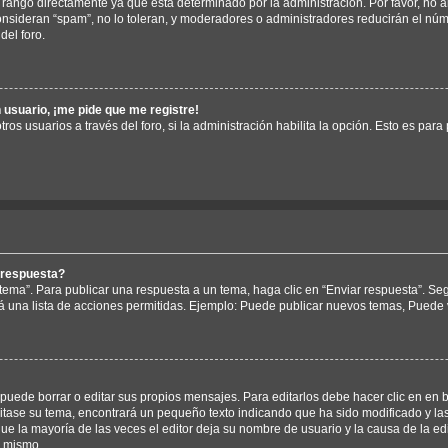
rango directamente ya que está determinado por la administración. Por favor, no a
consideran “spam”, no lo toleran, y moderadores o administradores reducirán el nú
del foro.
 usuario, ¡me pide que me registre!
ros usuarios a través del foro, si la administración habilita la opción. Esto es para
 respuesta?
tema”. Para publicar una respuesta a un tema, haga clic en “Enviar respuesta”. Se
á una lista de acciones permitidas. Ejemplo: Puede publicar nuevos temas, Puede v
uede borrar o editar sus propios mensajes. Para editarlos debe hacer clic en en 
ditase su tema, encontrará un pequeño texto indicando que ha sido modificado y la
ue la mayoría de las veces el editor deja su nombre de usuario y la causa de la e
l mismo.