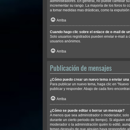
administradores. En general, no puede cambiar su 
incrementar su rango. La mayoría de los foros lo 
a tomar medidas mas drásticas, como la expulsión 
Arriba
Cuando hago clic sobre el enlace de e-mail de un
Solo usuarios registrados pueden enviar e-mail a ot
usuarios anónimos.
Arriba
Publicación de mensajes
¿Cómo puedo crear un nuevo tema o enviar una
Para publicar un nuevo tema, haga clic en “Nuevo 
publicar y responder. Abajo de cada foro encontrar
Arriba
¿Cómo se puede editar o borrar un mensaje?
A menos que sea administrador o moderador, solo p
durante un cierto periodo de tiempo). Si alguien e
moderador o la administración quién lo editó, aunq
temas después de que alguien haya respondido a