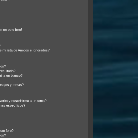
n en este foro!
?
 mi lista de Amigos e Ignorados?
ros?
resultado?
ina en blanco?
nsajes y temas?
vorito y suscribirme a un tema?
mas específicos?
ste foro?
tos?