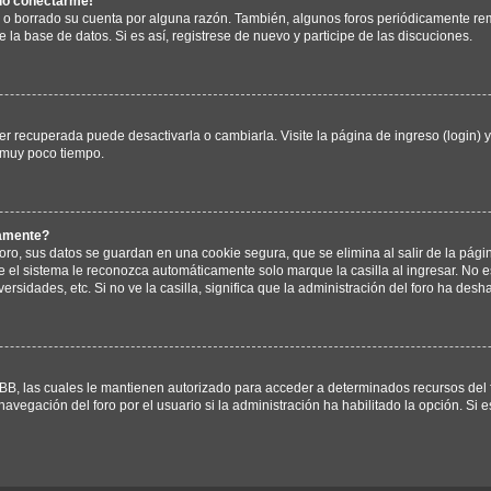
edo conectarme!
o o borrado su cuenta por alguna razón. También, algunos foros periódicamente 
e la base de datos. Si es así, registrese de nuevo y participe de las discuciones.
r recuperada puede desactivarla o cambiarla. Visite la página de ingreso (login) 
 muy poco tiempo.
camente?
oro, sus datos se guardan en una cookie segura, que se elimina al salir de la pági
 el sistema le reconozca automáticamente solo marque la casilla al ingresar. No
ersidades, etc. Si no ve la casilla, significa que la administración del foro ha desha
BB, las cuales le mantienen autorizado para acceder a determinados recursos del f
avegación del foro por el usuario si la administración ha habilitado la opción. Si 