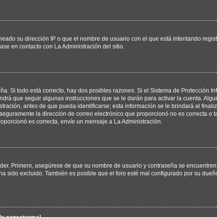
neado su dirección IP o que el nombre de usuario con el que está intentando regis
ase en contacto con La Administración del sitio.
ña. Si todo está correcto, hay dos posibles razones. Si el Sistema de Protección In
drá que seguir algunas instrucciones que se le darán para activar la cuenta. Alg
ación, antes de que pueda identificarse; esta información se le brindará al finaliza
, seguramente la dirección de correo electrónico que proporcionó no es correcta o ta
roporcionó es correcta, envíe un mensaje a La Administración.
eder. Primero, asegúrese de que su nombre de usuario y contraseña se encuentren 
a sido excluido. También es posible que el foro esté mal configurado por su dueño 