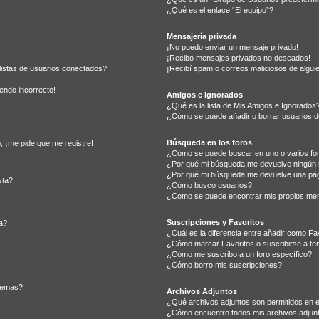
¿Qué es el enlace “El equipo”?
Mensajería privada
¡No puedo enviar un mensaje privado!
¡Recibo mensajes privados no deseados!
listas de usuarios conectados?
¡Recibí spam o correos maliciosos de alguie
iendo incorrecto!
Amigos e Ignorados
¿Qué es la lista de Mis Amigos e Ignorados
¿Cómo se puede añadir o borrar usuarios de
Búsqueda en los foros
, ¡me pide que me registre!
¿Cómo se puede buscar en uno o varios fo
¿Por qué mi búsqueda me devuelve ningún 
¿Por qué mi búsqueda me devuelve una pág
sta?
¿Cómo busco usuarios?
¿Como se puede encontrar mis propios me
Suscripciones y Favoritos
a?
¿Cuál es la diferencia entre añadir como Fa
¿Cómo marcar Favoritos o suscribirse a te
¿Cómo me suscribo a un foro específico?
¿Cómo borro mis suscripciones?
 temas?
Archivos Adjuntos
¿Qué archivos adjuntos son permitidos en e
¿Cómo encuentro todos mis archivos adjun