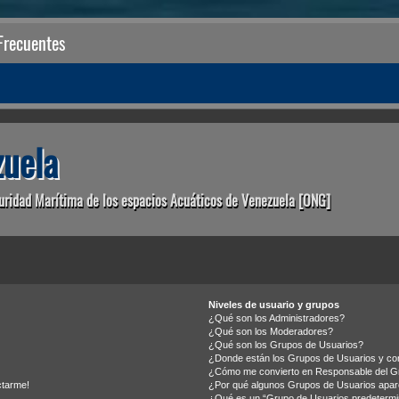
Frecuentes
uela
uridad Marítima de los espacios Acuáticos de Venezuela [ONG]
Niveles de usuario y grupos
¿Qué son los Administradores?
¿Qué son los Moderadores?
¿Qué son los Grupos de Usuarios?
¿Donde están los Grupos de Usuarios y com
¿Cómo me convierto en Responsable del G
ctarme!
¿Por qué algunos Grupos de Usuarios apare
¿Qué es un “Grupo de Usuarios predeterm