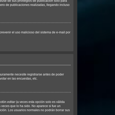
buse de sus privilegios de publicación solo para
mero de publicaciones realizadas, llegando incluso
 prevenir el uso malicioso del sistema de e-mail por
guramente necesite registrarse antes de poder
otar en las encuestas, etc.
botón
editar
(a veces esta opción solo es válida
s veces que lo ha sido. No aparece si fue un
dición. Los usuarios normales no podrán borrar sus