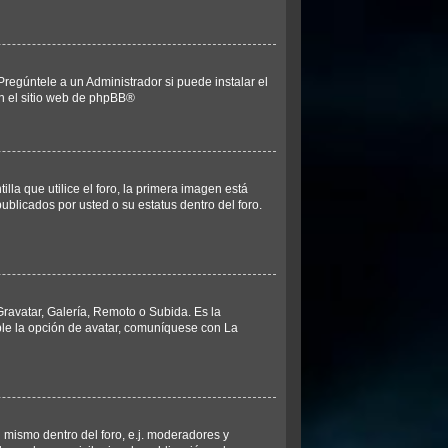
regúntele a un Administrador si puede instalar el
n el sitio web de
phpBB
®
 que utilice el foro, la primera imagen está
ublicados por usted o su estatus dentro del foro.
Gravatar, Galería, Remoto o Subida. Es la
ble la opción de avatar, comuníquese con La
 mismo dentro del foro, e.j. moderadores y