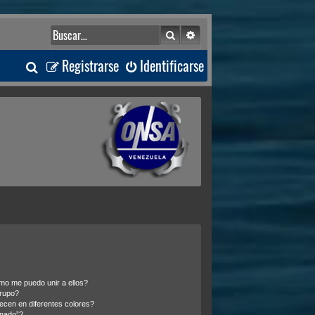
Buscar
Búsqueda avanzada
B
Registrarse
Identificarse
u
s
c
a
r
o me puedo unir a ellos?
rupo?
cen en diferentes colores?
inado”?