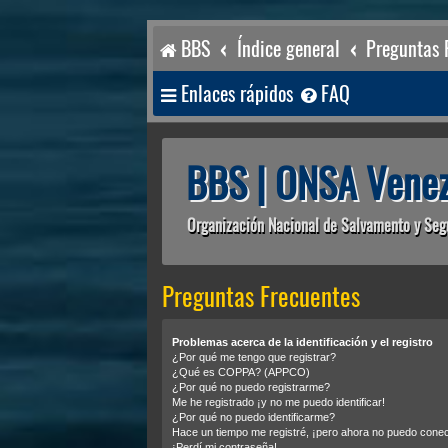
BBS
Índice general
Preguntas 
Enlaces rápidos
FAQ
BBS | ONSA Venez
Organización Nacional de Salvamento y Seg
Preguntas Frecuentes
Problemas acerca de la identificación y el registro
¿Por qué me tengo que registrar?
¿Qué es COPPA? (APPCO)
¿Por qué no puedo registrarme?
Me he registrado ¡y no me puedo identificar!
¿Por qué no puedo identificarme?
Hace un tiempo me registré, ¡pero ahora no puedo cone
¡Perdí mi contraseña!