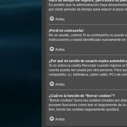
Hace un tiempo me registré, ¡pero ahora no pu
Es posible que la administración haya desactivad
por cierto periodo de tiempo para reducir el peso d
Arriba
¡Perdí mi contraseña!
No se asuste, ¡calma! Si su contraseña no puede se
instrucciones y estará identificado nuevamente en
Arriba
¿Por qué mi sesión de usuario expira automáti
Si no activa la casilla
Recordar
cuando ingresa al f
cuenta pueda ser usada por otra persona. Para que
compartido, e.j. biblioteca, cyber-cafés, PCs de univ
Arriba
¿Cuál es la función de “Borrar cookies”?
“Borrar cookies” borra las cookies creadas por php
proveen funciones como leer el seguimiento de la n
foro, borrar las cookies seguramente ayudará.
Arriba