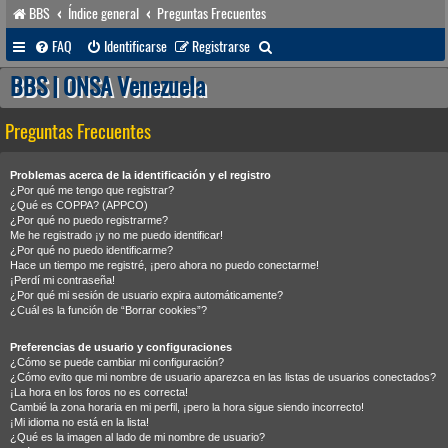
BBS
Índice general
Preguntas Frecuentes
B
FAQ
Identificarse
Registrarse
u
BBS | ONSA Venezuela
s
Preguntas Frecuentes
c
a
Problemas acerca de la identificación y el registro
r
¿Por qué me tengo que registrar?
¿Qué es COPPA? (APPCO)
¿Por qué no puedo registrarme?
Me he registrado ¡y no me puedo identificar!
¿Por qué no puedo identificarme?
Hace un tiempo me registré, ¡pero ahora no puedo conectarme!
¡Perdí mi contraseña!
¿Por qué mi sesión de usuario expira automáticamente?
¿Cuál es la función de “Borrar cookies”?
Preferencias de usuario y configuraciones
¿Cómo se puede cambiar mi configuración?
¿Cómo evito que mi nombre de usuario aparezca en las listas de usuarios conectados?
¡La hora en los foros no es correcta!
Cambié la zona horaria en mi perfil, ¡pero la hora sigue siendo incorrecto!
¡Mi idioma no está en la lista!
¿Qué es la imagen al lado de mi nombre de usuario?