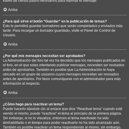
través de ciertos pasos necesarios para reportar el mensaje.
Arriba
¿Para qué sirve el botón “Guardar” en la publicación de temas?
Esto le permitirá guardar borradores que serán completados y enviados más
tarde. Para recargar un borrador guardado, visite el Panel de Control de
Usuario.
Arriba
¿Por qué mis mensajes necesitan ser aprobados?
La Administración del foro tal vez ha decidido que los mensajes publicados en
el foro, en el que estas intentando publicar mensajes, necesiten ser revisados
antes de aprobarlos. También es posible que La Administración le haya
ubicado en un grupo de usuarios cuyos mensajes necesitan ser revisados
antes de aprobarlos. Por favor comuníquese con el administrador para más
información al respecto.
Arriba
¿Cómo hago para reactivar un tema?
Puede hacerlo dándole clic al enlace que dice “Reactivar tema” cuando esté
viendo el mismo, puede “reactivar” el tema al principio de la primera página.
Sin embargo, si no lo visualiza, entonces el tema reactivado ha sido
deshabilitado o el tiempo para poder reactivarlo no ha sido alcanzado aún.
También es posible reactivar un tema respondiendo al mismo, sin embargo,