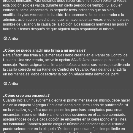
propios mensajes. Para editarlos debe hacer clic en en botón
editar
(a veces
esta opción solo es válida durante un cierto periodo de tiempo). Si alguien
editase su tema, encontrará un pequeño texto indicando que ha sido
modificado y las veces que lo ha sido. No aparece si fue un moderador o la
administración quién lo editó, aunque la mayoría de las veces el editor deja su
nombre de usuario y la causa de la edición. Los usuarios normales no podrán
borrar sus temas después de que alguien haya respondido al mismo.
Arriba
¿Cómo se puede añadir una firma a mi mensaje?
Para añadir una firma a sus mensajes debe crearla en el Panel de Control de
Usuario. Una vez creada, active la opción
Añadir firma
cuando publique un
mensaje. Puede asignar una firma por defecto a todos sus mensajes activando
la casilla correcta en su Panel de Control de Usuario. Para dejar de añadirla
en los mensajes, debe desactivar la opción
Añadir firma
dentro del perfil.
Arriba
¿Cómo creo una encuesta?
Cuando inicia un nuevo tema o edita el primer mensaje del mismo, debe hacer
clic en la etiqueta “Agregar Encuesta” debajo del formulario de publicación; si
no la visualiza, significa que no posee los permisos apropiados para crear
encuestas. Inserte un título y al menos dos opciones en el campo apropiado,
asegurándose de que cada opción se encuentre en la correspondiente línea
del formulario. También puede elegir el número de opciones que el usuario
puede seleccionar en la etiqueta “Opciones por usuario”, el tiempo límite en