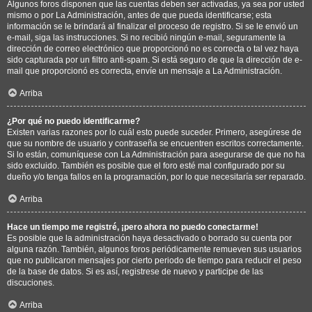
Algunos foros disponen que las cuentas deben ser activadas, ya sea por usted
mismo o por La Administración, antes de que pueda identificarse; esta
información se le brindará al finalizar el proceso de registro. Si se le envió un
e-mail, siga las instrucciones. Si no recibió ningún e-mail, seguramente la
dirección de correo electrónico que proporcionó no es correcta o tal vez haya
sido capturada por un filtro anti-spam. Si está seguro de que la dirección de e-
mail que proporcionó es correcta, envíe un mensaje a La Administración.
Arriba
¿Por qué no puedo identificarme?
Existen varias razones por lo cuál esto puede suceder. Primero, asegúrese de
que su nombre de usuario y contraseña se encuentren escritos correctamente.
Si lo están, comuníquese con La Administración para asegurarse de que no ha
sido excluido. También es posible que el foro esté mal configurado por su
dueño y/o tenga fallos en la programación, por lo que necesitaría ser reparado.
Arriba
Hace un tiempo me registré, ¡pero ahora no puedo conectarme!
Es posible que la administración haya desactivado o borrado su cuenta por
alguna razón. También, algunos foros periódicamente remueven sus usuarios
que no publicaron mensajes por cierto periodo de tiempo para reducir el peso
de la base de datos. Si es así, registrese de nuevo y participe de las
discuciones.
Arriba