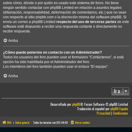
sobre cómo, dónde o por quién es usado este sistema de foros. No tiene
ningún sentido contactar con phpBB Limited en relación a asuntos legales
(difamación, responsabilidad, deformación de comentarios, etc.) que no sean
con respecto al sitio phpbb.com o la discreción misma del software phpBB. Si
envia un correo a phpBB Limited
respecto del uso de terceras partes
de este
software esté dispuesto a recibir una respuesta cortante o directamente no
recibir respuesta.
Arriba
¿Cómo puedo ponerme en contacto con un Administrador?
Todos los usuarios del foro pueden usar el formulario “Contáctenos”, si está
opción ha sido habilitada por el Administrador del foro.
Los miembros del foro también pueden usar el enlace “El equipo”.
Arriba
Ir a
Desarrollado por
phpBB
® Forum Software © phpBB Limited
Traducción al español por
phpBB España
Privacidad
|
Condiciones
BBS
Índice general
Todos los horarios son
UTC-04:00
Borrar cookies