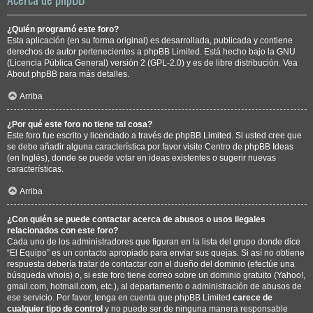
¿Quién programó este foro?
Esta aplicación (en su forma original) es desarrollada, publicada y contiene
derechos de autor pertenecientes a
phpBB Limited
. Está hecho bajo la GNU
(Licencia Pública General) versión 2 (GPL-2.0) y es de libre distribución. Vea
About phpBB
para más detalles.
Arriba
¿Por qué este foro no tiene tal cosa?
Este foro fue escrito y licenciado a través de phpBB Limited. Si usted cree que
se debe añadir alguna característica por favor visite
Centro de phpBB Ideas
(en Inglés), donde se puede votar en ideas existentes o sugerir nuevas
características.
Arriba
¿Con quién se puede contactar acerca de abusos o usos ilegales
relacionados con este foro?
Cada uno de los administradores que figuran en la lista del grupo donde dice
“El Equipo” es un contacto apropiado para enviar sus quejas. Si así no obtiene
respuesta debería tratar de contactar con el dueño del dominio (efectúe una
búsqueda whois
) o, si este foro tiene correo sobre un dominio gratuito (Yahoo!,
gmail.com, hotmail.com, etc.), al departamento o administración de abusos de
ese servicio. Por favor, tenga en cuenta que phpBB Limited
carece de
cualquier tipo de control
y no puede ser de ninguna manera responsable