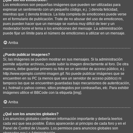
Los emoticonos son pequeñas imágenes que pueden ser utilizadas para
expresar un sentimiento con un pequeño código, e.j. :) denota felicidad,
mientras que :( denota tristeza. La lista completa de emoticones puede verse
en el formulario de publicación. Trate de no abusar del uso de emoticonos,
pues pueden hacer que un mensaje se vuelva muy difícil de leer y un
moderador borre el tema o los emoticones del mensaje. La administración
puede fijar un límite para el número de emoticones a utilizar en un mensaje.
Arriba
¿Puedo publicar imagenes?
Sí, las imágenes se pueden mostrar en sus mensajes. Si la administración
permite adjuntar archivos, puede subir la imagen directamente al foro. De otra
manera, debe guardar primero su foto en un servidor de acceso público, e.j.
http://www.ejemplo.com/mi-imagen.gif. No puede publicar imágenes que se
encuentren en su PC (a menos que sea un servidor de acceso público) ni
tampoco las que se encuentren guardadas bajo mecanismos de autenticación,
e.j. hotmail o yahoo correo, sitios protegidos por contraseñas, etc. Para exhibir
imágenes utilice el BBCode con la etiqueta [img].
Arriba
¿Qué son los anuncios globales?
Los anuncios globales contienen información importante y debería leerlos
cada vez que sea posible. Éstos aparecerán al principio de cada foro y en el
Panel de Control de Usuario. Los permisos para anuncios globales son
otorgados por La Administración.