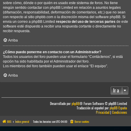
sobre cómo, dónde o por quién es usado este sistema de foros. No tiene
ningún sentido contactar con phpBB Limited en relación a asuntos legales
(difamación, responsabilidad, deformación de comentarios, etc.) que no sean
con respecto al sitio phpbb.com o la discreción misma del software phpBB. Si
envia un correo a phpBB Limited
respecto del uso de terceras partes
de este
software esté dispuesto a recibir una respuesta cortante o directamente no
recibir respuesta.
Arriba
¿Cómo puedo ponerme en contacto con un Administrador?
Todos los usuarios del foro pueden usar el formulario “Contáctenos”, si está
opción ha sido habilitada por el Administrador del foro.
Los miembros del foro también pueden usar el enlace “El equipo”.
Arriba
Ir a
Desarrollado por
phpBB
® Forum Software © phpBB Limited
Traducción al español por
phpBB España
Privacidad
|
Condiciones
BBS
Índice general
Todos los horarios son
UTC-04:00
Borrar cookies