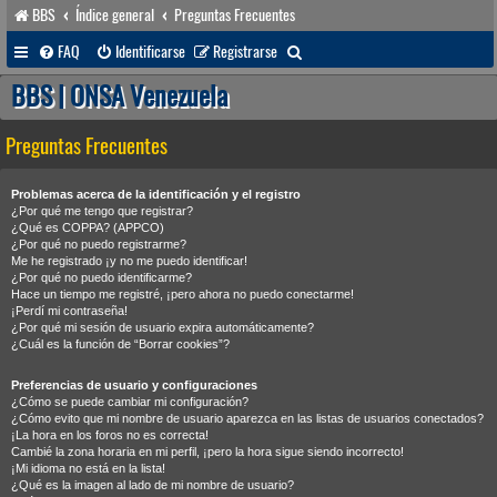
BBS
Índice general
Preguntas Frecuentes
B
FAQ
Identificarse
Registrarse
u
BBS | ONSA Venezuela
s
Preguntas Frecuentes
c
a
Problemas acerca de la identificación y el registro
r
¿Por qué me tengo que registrar?
¿Qué es COPPA? (APPCO)
¿Por qué no puedo registrarme?
Me he registrado ¡y no me puedo identificar!
¿Por qué no puedo identificarme?
Hace un tiempo me registré, ¡pero ahora no puedo conectarme!
¡Perdí mi contraseña!
¿Por qué mi sesión de usuario expira automáticamente?
¿Cuál es la función de “Borrar cookies”?
Preferencias de usuario y configuraciones
¿Cómo se puede cambiar mi configuración?
¿Cómo evito que mi nombre de usuario aparezca en las listas de usuarios conectados?
¡La hora en los foros no es correcta!
Cambié la zona horaria en mi perfil, ¡pero la hora sigue siendo incorrecto!
¡Mi idioma no está en la lista!
¿Qué es la imagen al lado de mi nombre de usuario?