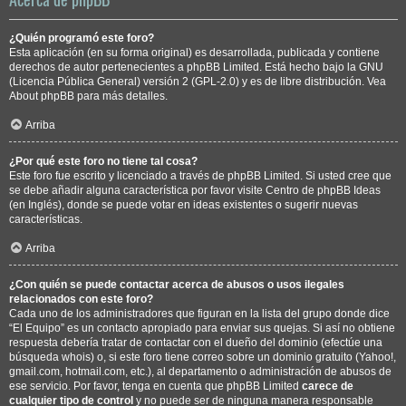
¿Quién programó este foro?
Esta aplicación (en su forma original) es desarrollada, publicada y contiene
derechos de autor pertenecientes a
phpBB Limited
. Está hecho bajo la GNU
(Licencia Pública General) versión 2 (GPL-2.0) y es de libre distribución. Vea
About phpBB
para más detalles.
Arriba
¿Por qué este foro no tiene tal cosa?
Este foro fue escrito y licenciado a través de phpBB Limited. Si usted cree que
se debe añadir alguna característica por favor visite
Centro de phpBB Ideas
(en Inglés), donde se puede votar en ideas existentes o sugerir nuevas
características.
Arriba
¿Con quién se puede contactar acerca de abusos o usos ilegales
relacionados con este foro?
Cada uno de los administradores que figuran en la lista del grupo donde dice
“El Equipo” es un contacto apropiado para enviar sus quejas. Si así no obtiene
respuesta debería tratar de contactar con el dueño del dominio (efectúe una
búsqueda whois
) o, si este foro tiene correo sobre un dominio gratuito (Yahoo!,
gmail.com, hotmail.com, etc.), al departamento o administración de abusos de
ese servicio. Por favor, tenga en cuenta que phpBB Limited
carece de
cualquier tipo de control
y no puede ser de ninguna manera responsable