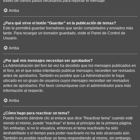
través de ciertos pasos necesarios para reportar el mensaje.
Arriba
¿Para qué sirve el botón “Guardar” en la publicación de temas?
Esto le permitirá guardar borradores que serán completados y enviados más
tarde. Para recargar un borrador guardado, visite el Panel de Control de
Usuario.
Arriba
¿Por qué mis mensajes necesitan ser aprobados?
La Administración del foro tal vez ha decidido que los mensajes publicados en
el foro, en el que estas intentando publicar mensajes, necesiten ser revisados
antes de aprobarlos. También es posible que La Administración le haya
ubicado en un grupo de usuarios cuyos mensajes necesitan ser revisados
antes de aprobarlos. Por favor comuníquese con el administrador para más
información al respecto.
Arriba
¿Cómo hago para reactivar un tema?
Puede hacerlo dándole clic al enlace que dice “Reactivar tema” cuando esté
viendo el mismo, puede “reactivar” el tema al principio de la primera página.
Sin embargo, si no lo visualiza, entonces el tema reactivado ha sido
deshabilitado o el tiempo para poder reactivarlo no ha sido alcanzado aún.
También es posible reactivar un tema respondiendo al mismo, sin embargo,