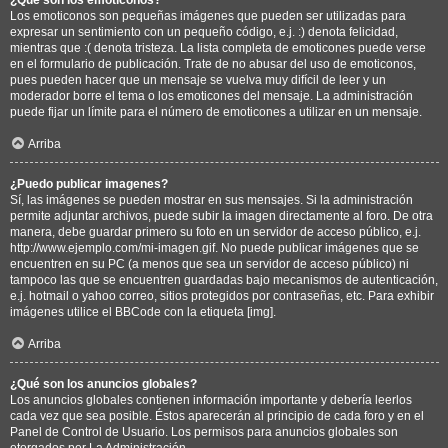
Los emoticonos son pequeñas imágenes que pueden ser utilizadas para
expresar un sentimiento con un pequeño código, e.j. :) denota felicidad,
mientras que :( denota tristeza. La lista completa de emoticones puede verse
en el formulario de publicación. Trate de no abusar del uso de emoticonos,
pues pueden hacer que un mensaje se vuelva muy difícil de leer y un
moderador borre el tema o los emoticones del mensaje. La administración
puede fijar un límite para el número de emoticones a utilizar en un mensaje.
Arriba
¿Puedo publicar imagenes?
Sí, las imágenes se pueden mostrar en sus mensajes. Si la administración
permite adjuntar archivos, puede subir la imagen directamente al foro. De otra
manera, debe guardar primero su foto en un servidor de acceso público, e.j.
http://www.ejemplo.com/mi-imagen.gif. No puede publicar imágenes que se
encuentren en su PC (a menos que sea un servidor de acceso público) ni
tampoco las que se encuentren guardadas bajo mecanismos de autenticación,
e.j. hotmail o yahoo correo, sitios protegidos por contraseñas, etc. Para exhibir
imágenes utilice el BBCode con la etiqueta [img].
Arriba
¿Qué son los anuncios globales?
Los anuncios globales contienen información importante y debería leerlos
cada vez que sea posible. Éstos aparecerán al principio de cada foro y en el
Panel de Control de Usuario. Los permisos para anuncios globales son
otorgados por La Administración.