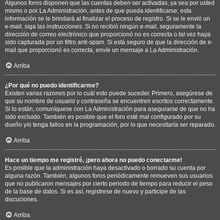
Algunos foros disponen que las cuentas deben ser activadas, ya sea por usted
mismo o por La Administración, antes de que pueda identificarse; esta
información se le brindará al finalizar el proceso de registro. Si se le envió un
e-mail, siga las instrucciones. Si no recibió ningún e-mail, seguramente la
dirección de correo electrónico que proporcionó no es correcta o tal vez haya
sido capturada por un filtro anti-spam. Si está seguro de que la dirección de e-
mail que proporcionó es correcta, envíe un mensaje a La Administración.
Arriba
¿Por qué no puedo identificarme?
Existen varias razones por lo cuál esto puede suceder. Primero, asegúrese de
que su nombre de usuario y contraseña se encuentren escritos correctamente.
Si lo están, comuníquese con La Administración para asegurarse de que no ha
sido excluido. También es posible que el foro esté mal configurado por su
dueño y/o tenga fallos en la programación, por lo que necesitaría ser reparado.
Arriba
Hace un tiempo me registré, ¡pero ahora no puedo conectarme!
Es posible que la administración haya desactivado o borrado su cuenta por
alguna razón. También, algunos foros periódicamente remueven sus usuarios
que no publicaron mensajes por cierto periodo de tiempo para reducir el peso
de la base de datos. Si es así, registrese de nuevo y participe de las
discuciones.
Arriba