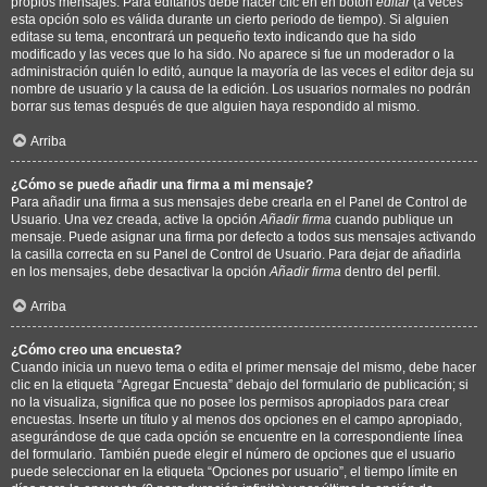
propios mensajes. Para editarlos debe hacer clic en en botón
editar
(a veces
esta opción solo es válida durante un cierto periodo de tiempo). Si alguien
editase su tema, encontrará un pequeño texto indicando que ha sido
modificado y las veces que lo ha sido. No aparece si fue un moderador o la
administración quién lo editó, aunque la mayoría de las veces el editor deja su
nombre de usuario y la causa de la edición. Los usuarios normales no podrán
borrar sus temas después de que alguien haya respondido al mismo.
Arriba
¿Cómo se puede añadir una firma a mi mensaje?
Para añadir una firma a sus mensajes debe crearla en el Panel de Control de
Usuario. Una vez creada, active la opción
Añadir firma
cuando publique un
mensaje. Puede asignar una firma por defecto a todos sus mensajes activando
la casilla correcta en su Panel de Control de Usuario. Para dejar de añadirla
en los mensajes, debe desactivar la opción
Añadir firma
dentro del perfil.
Arriba
¿Cómo creo una encuesta?
Cuando inicia un nuevo tema o edita el primer mensaje del mismo, debe hacer
clic en la etiqueta “Agregar Encuesta” debajo del formulario de publicación; si
no la visualiza, significa que no posee los permisos apropiados para crear
encuestas. Inserte un título y al menos dos opciones en el campo apropiado,
asegurándose de que cada opción se encuentre en la correspondiente línea
del formulario. También puede elegir el número de opciones que el usuario
puede seleccionar en la etiqueta “Opciones por usuario”, el tiempo límite en