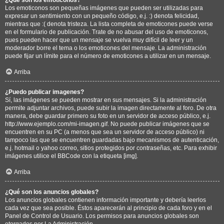
Los emoticonos son pequeñas imágenes que pueden ser utilizadas para
expresar un sentimiento con un pequeño código, e.j. :) denota felicidad,
mientras que :( denota tristeza. La lista completa de emoticones puede verse
en el formulario de publicación. Trate de no abusar del uso de emoticonos,
pues pueden hacer que un mensaje se vuelva muy difícil de leer y un
moderador borre el tema o los emoticones del mensaje. La administración
puede fijar un límite para el número de emoticones a utilizar en un mensaje.
Arriba
¿Puedo publicar imagenes?
Sí, las imágenes se pueden mostrar en sus mensajes. Si la administración
permite adjuntar archivos, puede subir la imagen directamente al foro. De otra
manera, debe guardar primero su foto en un servidor de acceso público, e.j.
http://www.ejemplo.com/mi-imagen.gif. No puede publicar imágenes que se
encuentren en su PC (a menos que sea un servidor de acceso público) ni
tampoco las que se encuentren guardadas bajo mecanismos de autenticación,
e.j. hotmail o yahoo correo, sitios protegidos por contraseñas, etc. Para exhibir
imágenes utilice el BBCode con la etiqueta [img].
Arriba
¿Qué son los anuncios globales?
Los anuncios globales contienen información importante y debería leerlos
cada vez que sea posible. Éstos aparecerán al principio de cada foro y en el
Panel de Control de Usuario. Los permisos para anuncios globales son
otorgados por La Administración.