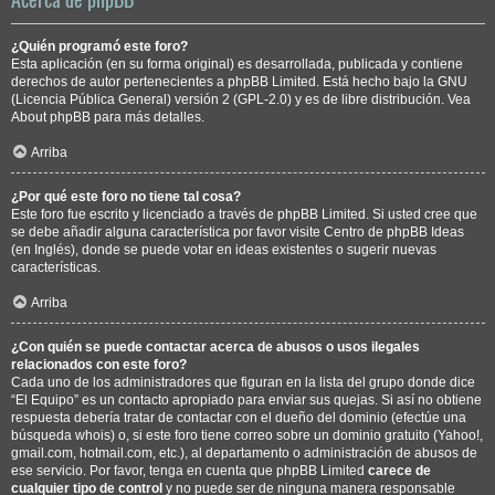
¿Quién programó este foro?
Esta aplicación (en su forma original) es desarrollada, publicada y contiene
derechos de autor pertenecientes a
phpBB Limited
. Está hecho bajo la GNU
(Licencia Pública General) versión 2 (GPL-2.0) y es de libre distribución. Vea
About phpBB
para más detalles.
Arriba
¿Por qué este foro no tiene tal cosa?
Este foro fue escrito y licenciado a través de phpBB Limited. Si usted cree que
se debe añadir alguna característica por favor visite
Centro de phpBB Ideas
(en Inglés), donde se puede votar en ideas existentes o sugerir nuevas
características.
Arriba
¿Con quién se puede contactar acerca de abusos o usos ilegales
relacionados con este foro?
Cada uno de los administradores que figuran en la lista del grupo donde dice
“El Equipo” es un contacto apropiado para enviar sus quejas. Si así no obtiene
respuesta debería tratar de contactar con el dueño del dominio (efectúe una
búsqueda whois
) o, si este foro tiene correo sobre un dominio gratuito (Yahoo!,
gmail.com, hotmail.com, etc.), al departamento o administración de abusos de
ese servicio. Por favor, tenga en cuenta que phpBB Limited
carece de
cualquier tipo de control
y no puede ser de ninguna manera responsable