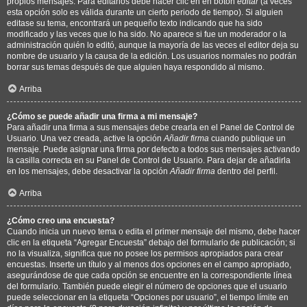
propios mensajes. Para editarlos debe hacer clic en en botón
editar
(a veces
esta opción solo es válida durante un cierto periodo de tiempo). Si alguien
editase su tema, encontrará un pequeño texto indicando que ha sido
modificado y las veces que lo ha sido. No aparece si fue un moderador o la
administración quién lo editó, aunque la mayoría de las veces el editor deja su
nombre de usuario y la causa de la edición. Los usuarios normales no podrán
borrar sus temas después de que alguien haya respondido al mismo.
Arriba
¿Cómo se puede añadir una firma a mi mensaje?
Para añadir una firma a sus mensajes debe crearla en el Panel de Control de
Usuario. Una vez creada, active la opción
Añadir firma
cuando publique un
mensaje. Puede asignar una firma por defecto a todos sus mensajes activando
la casilla correcta en su Panel de Control de Usuario. Para dejar de añadirla
en los mensajes, debe desactivar la opción
Añadir firma
dentro del perfil.
Arriba
¿Cómo creo una encuesta?
Cuando inicia un nuevo tema o edita el primer mensaje del mismo, debe hacer
clic en la etiqueta “Agregar Encuesta” debajo del formulario de publicación; si
no la visualiza, significa que no posee los permisos apropiados para crear
encuestas. Inserte un título y al menos dos opciones en el campo apropiado,
asegurándose de que cada opción se encuentre en la correspondiente línea
del formulario. También puede elegir el número de opciones que el usuario
puede seleccionar en la etiqueta “Opciones por usuario”, el tiempo límite en