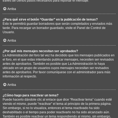
través de ciertos pasos necesarios para reportar el mensaje.
Arriba
¿Para qué sirve el botón “Guardar” en la publicación de temas?
Esto le permitirá guardar borradores que serán completados y enviados más
tarde. Para recargar un borrador guardado, visite el Panel de Control de
Usuario.
Arriba
¿Por qué mis mensajes necesitan ser aprobados?
La Administración del foro tal vez ha decidido que los mensajes publicados en
el foro, en el que estas intentando publicar mensajes, necesiten ser revisados
antes de aprobarlos. También es posible que La Administración le haya
ubicado en un grupo de usuarios cuyos mensajes necesitan ser revisados
antes de aprobarlos. Por favor comuníquese con el administrador para más
información al respecto.
Arriba
¿Cómo hago para reactivar un tema?
Puede hacerlo dándole clic al enlace que dice “Reactivar tema” cuando esté
viendo el mismo, puede “reactivar” el tema al principio de la primera página.
Sin embargo, si no lo visualiza, entonces el tema reactivado ha sido
deshabilitado o el tiempo para poder reactivarlo no ha sido alcanzado aún.
También es posible reactivar un tema respondiendo al mismo, sin embargo,