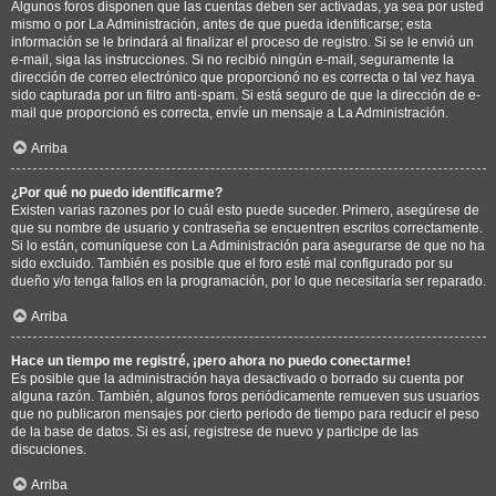
Algunos foros disponen que las cuentas deben ser activadas, ya sea por usted
mismo o por La Administración, antes de que pueda identificarse; esta
información se le brindará al finalizar el proceso de registro. Si se le envió un
e-mail, siga las instrucciones. Si no recibió ningún e-mail, seguramente la
dirección de correo electrónico que proporcionó no es correcta o tal vez haya
sido capturada por un filtro anti-spam. Si está seguro de que la dirección de e-
mail que proporcionó es correcta, envíe un mensaje a La Administración.
Arriba
¿Por qué no puedo identificarme?
Existen varias razones por lo cuál esto puede suceder. Primero, asegúrese de
que su nombre de usuario y contraseña se encuentren escritos correctamente.
Si lo están, comuníquese con La Administración para asegurarse de que no ha
sido excluido. También es posible que el foro esté mal configurado por su
dueño y/o tenga fallos en la programación, por lo que necesitaría ser reparado.
Arriba
Hace un tiempo me registré, ¡pero ahora no puedo conectarme!
Es posible que la administración haya desactivado o borrado su cuenta por
alguna razón. También, algunos foros periódicamente remueven sus usuarios
que no publicaron mensajes por cierto periodo de tiempo para reducir el peso
de la base de datos. Si es así, registrese de nuevo y participe de las
discuciones.
Arriba