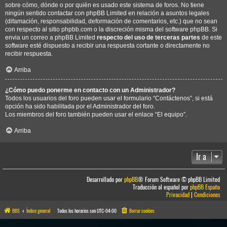
sobre cómo, dónde o por quién es usado este sistema de foros. No tiene
ningún sentido contactar con phpBB Limited en relación a asuntos legales
(difamación, responsabilidad, deformación de comentarios, etc.) que no sean
con respecto al sitio phpbb.com o la discreción misma del software phpBB. Si
envia un correo a phpBB Limited
respecto del uso de terceras partes
de este
software esté dispuesto a recibir una respuesta cortante o directamente no
recibir respuesta.
Arriba
¿Cómo puedo ponerme en contacto con un Administrador?
Todos los usuarios del foro pueden usar el formulario “Contáctenos”, si está
opción ha sido habilitada por el Administrador del foro.
Los miembros del foro también pueden usar el enlace “El equipo”.
Arriba
Ir a
Desarrollado por
phpBB
® Forum Software © phpBB Limited
Traducción al español por
phpBB España
Privacidad
|
Condiciones
BBS
Índice general
Todos los horarios son
UTC-04:00
Borrar cookies