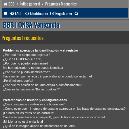
BBS
Índice general
Preguntas Frecuentes
B
FAQ
Identificarse
Registrarse
u
BBS | ONSA Venezuela
s
Preguntas Frecuentes
c
a
Problemas acerca de la identificación y el registro
r
¿Por qué me tengo que registrar?
¿Qué es COPPA? (APPCO)
¿Por qué no puedo registrarme?
Me he registrado ¡y no me puedo identificar!
¿Por qué no puedo identificarme?
Hace un tiempo me registré, ¡pero ahora no puedo conectarme!
¡Perdí mi contraseña!
¿Por qué mi sesión de usuario expira automáticamente?
¿Cuál es la función de “Borrar cookies”?
Preferencias de usuario y configuraciones
¿Cómo se puede cambiar mi configuración?
¿Cómo evito que mi nombre de usuario aparezca en las listas de usuarios conectados?
¡La hora en los foros no es correcta!
Cambié la zona horaria en mi perfil, ¡pero la hora sigue siendo incorrecto!
¡Mi idioma no está en la lista!
¿Qué es la imagen al lado de mi nombre de usuario?