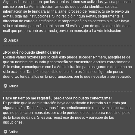
Algunos foros disponen que las cuentas deben ser activadas, ya sea por usted
mismo o por La Administración, antes de que pueda identificarse; esta
información se le brindará al finalizar el proceso de registro. Si se le envió un
e-mail, siga las instrucciones. Si no recibió ningún e-mail, seguramente la
dirección de correo electrónico que proporcionó no es correcta o tal vez haya
sido capturada por un filtro anti-spam. Si está seguro de que la dirección de e-
mail que proporcionó es correcta, envíe un mensaje a La Administración.
Arriba
¿Por qué no puedo identificarme?
Existen varias razones por lo cuál esto puede suceder. Primero, asegúrese de
que su nombre de usuario y contraseña se encuentren escritos correctamente.
Si lo están, comuníquese con La Administración para asegurarse de que no ha
sido excluido. También es posible que el foro esté mal configurado por su
dueño y/o tenga fallos en la programación, por lo que necesitaría ser reparado.
Arriba
Hace un tiempo me registré, ¡pero ahora no puedo conectarme!
Es posible que la administración haya desactivado o borrado su cuenta por
alguna razón. También, algunos foros periódicamente remueven sus usuarios
que no publicaron mensajes por cierto periodo de tiempo para reducir el peso
de la base de datos. Si es así, registrese de nuevo y participe de las
discuciones.
Arriba