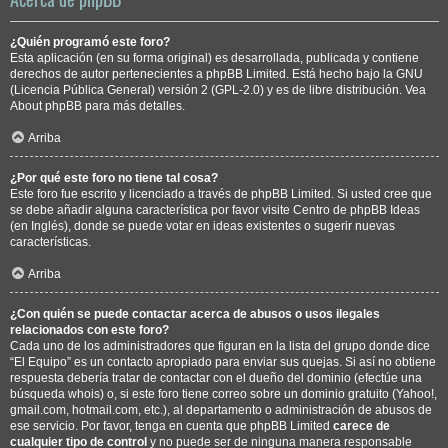
¿Quién programó este foro?
Esta aplicación (en su forma original) es desarrollada, publicada y contiene
derechos de autor pertenecientes a
phpBB Limited
. Está hecho bajo la GNU
(Licencia Pública General) versión 2 (GPL-2.0) y es de libre distribución. Vea
About phpBB
para más detalles.
Arriba
¿Por qué este foro no tiene tal cosa?
Este foro fue escrito y licenciado a través de phpBB Limited. Si usted cree que
se debe añadir alguna característica por favor visite
Centro de phpBB Ideas
(en Inglés), donde se puede votar en ideas existentes o sugerir nuevas
características.
Arriba
¿Con quién se puede contactar acerca de abusos o usos ilegales
relacionados con este foro?
Cada uno de los administradores que figuran en la lista del grupo donde dice
“El Equipo” es un contacto apropiado para enviar sus quejas. Si así no obtiene
respuesta debería tratar de contactar con el dueño del dominio (efectúe una
búsqueda whois
) o, si este foro tiene correo sobre un dominio gratuito (Yahoo!,
gmail.com, hotmail.com, etc.), al departamento o administración de abusos de
ese servicio. Por favor, tenga en cuenta que phpBB Limited
carece de
cualquier tipo de control
y no puede ser de ninguna manera responsable