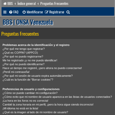
BBS
Índice general
Preguntas Frecuentes
B
FAQ
Identificarse
Registrarse
u
BBS | ONSA Venezuela
s
Preguntas Frecuentes
c
a
Problemas acerca de la identificación y el registro
r
¿Por qué me tengo que registrar?
¿Qué es COPPA? (APPCO)
¿Por qué no puedo registrarme?
Me he registrado ¡y no me puedo identificar!
¿Por qué no puedo identificarme?
Hace un tiempo me registré, ¡pero ahora no puedo conectarme!
¡Perdí mi contraseña!
¿Por qué mi sesión de usuario expira automáticamente?
¿Cuál es la función de “Borrar cookies”?
Preferencias de usuario y configuraciones
¿Cómo se puede cambiar mi configuración?
¿Cómo evito que mi nombre de usuario aparezca en las listas de usuarios conectados?
¡La hora en los foros no es correcta!
Cambié la zona horaria en mi perfil, ¡pero la hora sigue siendo incorrecto!
¡Mi idioma no está en la lista!
¿Qué es la imagen al lado de mi nombre de usuario?