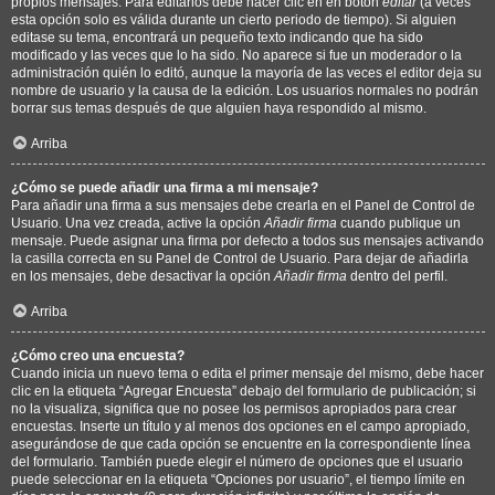
propios mensajes. Para editarlos debe hacer clic en en botón
editar
(a veces
esta opción solo es válida durante un cierto periodo de tiempo). Si alguien
editase su tema, encontrará un pequeño texto indicando que ha sido
modificado y las veces que lo ha sido. No aparece si fue un moderador o la
administración quién lo editó, aunque la mayoría de las veces el editor deja su
nombre de usuario y la causa de la edición. Los usuarios normales no podrán
borrar sus temas después de que alguien haya respondido al mismo.
Arriba
¿Cómo se puede añadir una firma a mi mensaje?
Para añadir una firma a sus mensajes debe crearla en el Panel de Control de
Usuario. Una vez creada, active la opción
Añadir firma
cuando publique un
mensaje. Puede asignar una firma por defecto a todos sus mensajes activando
la casilla correcta en su Panel de Control de Usuario. Para dejar de añadirla
en los mensajes, debe desactivar la opción
Añadir firma
dentro del perfil.
Arriba
¿Cómo creo una encuesta?
Cuando inicia un nuevo tema o edita el primer mensaje del mismo, debe hacer
clic en la etiqueta “Agregar Encuesta” debajo del formulario de publicación; si
no la visualiza, significa que no posee los permisos apropiados para crear
encuestas. Inserte un título y al menos dos opciones en el campo apropiado,
asegurándose de que cada opción se encuentre en la correspondiente línea
del formulario. También puede elegir el número de opciones que el usuario
puede seleccionar en la etiqueta “Opciones por usuario”, el tiempo límite en