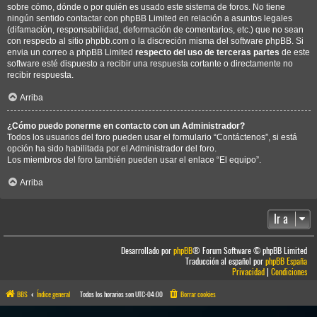
sobre cómo, dónde o por quién es usado este sistema de foros. No tiene
ningún sentido contactar con phpBB Limited en relación a asuntos legales
(difamación, responsabilidad, deformación de comentarios, etc.) que no sean
con respecto al sitio phpbb.com o la discreción misma del software phpBB. Si
envia un correo a phpBB Limited
respecto del uso de terceras partes
de este
software esté dispuesto a recibir una respuesta cortante o directamente no
recibir respuesta.
Arriba
¿Cómo puedo ponerme en contacto con un Administrador?
Todos los usuarios del foro pueden usar el formulario “Contáctenos”, si está
opción ha sido habilitada por el Administrador del foro.
Los miembros del foro también pueden usar el enlace “El equipo”.
Arriba
Ir a
Desarrollado por
phpBB
® Forum Software © phpBB Limited
Traducción al español por
phpBB España
Privacidad
|
Condiciones
BBS
Índice general
Todos los horarios son
UTC-04:00
Borrar cookies