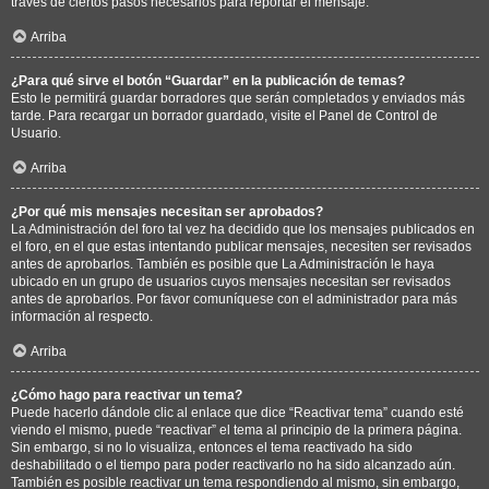
través de ciertos pasos necesarios para reportar el mensaje.
Arriba
¿Para qué sirve el botón “Guardar” en la publicación de temas?
Esto le permitirá guardar borradores que serán completados y enviados más
tarde. Para recargar un borrador guardado, visite el Panel de Control de
Usuario.
Arriba
¿Por qué mis mensajes necesitan ser aprobados?
La Administración del foro tal vez ha decidido que los mensajes publicados en
el foro, en el que estas intentando publicar mensajes, necesiten ser revisados
antes de aprobarlos. También es posible que La Administración le haya
ubicado en un grupo de usuarios cuyos mensajes necesitan ser revisados
antes de aprobarlos. Por favor comuníquese con el administrador para más
información al respecto.
Arriba
¿Cómo hago para reactivar un tema?
Puede hacerlo dándole clic al enlace que dice “Reactivar tema” cuando esté
viendo el mismo, puede “reactivar” el tema al principio de la primera página.
Sin embargo, si no lo visualiza, entonces el tema reactivado ha sido
deshabilitado o el tiempo para poder reactivarlo no ha sido alcanzado aún.
También es posible reactivar un tema respondiendo al mismo, sin embargo,