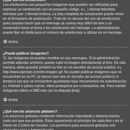
Los emoticonos son pequeñas imágenes que pueden ser utilizadas para
expresar un sentimiento con un pequeño código, e.j. :) denota felicidad,
mientras que :( denota tristeza. La lista completa de emoticones puede verse
en el formulario de publicación. Trate de no abusar del uso de emoticonos,
pues pueden hacer que un mensaje se vuelva muy difícil de leer y un
moderador borre el tema o los emoticones del mensaje. La administración
puede fijar un límite para el número de emoticones a utilizar en un mensaje.
Arriba
¿Puedo publicar imagenes?
Sí, las imágenes se pueden mostrar en sus mensajes. Si la administración
permite adjuntar archivos, puede subir la imagen directamente al foro. De otra
manera, debe guardar primero su foto en un servidor de acceso público, e.j.
http://www.ejemplo.com/mi-imagen.gif. No puede publicar imágenes que se
encuentren en su PC (a menos que sea un servidor de acceso público) ni
tampoco las que se encuentren guardadas bajo mecanismos de autenticación,
e.j. hotmail o yahoo correo, sitios protegidos por contraseñas, etc. Para exhibir
imágenes utilice el BBCode con la etiqueta [img].
Arriba
¿Qué son los anuncios globales?
Los anuncios globales contienen información importante y debería leerlos
cada vez que sea posible. Éstos aparecerán al principio de cada foro y en el
Panel de Control de Usuario. Los permisos para anuncios globales son
otorgados por La Administración.