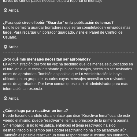
través de ciertos pasos necesarios para reportar el mensaje.
Arriba
¿Para qué sirve el botón “Guardar” en la publicación de temas?
Esto le permitirá guardar borradores que serán completados y enviados más
tarde. Para recargar un borrador guardado, visite el Panel de Control de
Usuario.
Arriba
¿Por qué mis mensajes necesitan ser aprobados?
La Administración del foro tal vez ha decidido que los mensajes publicados en
el foro, en el que estas intentando publicar mensajes, necesiten ser revisados
antes de aprobarlos. También es posible que La Administración le haya
ubicado en un grupo de usuarios cuyos mensajes necesitan ser revisados
antes de aprobarlos. Por favor comuníquese con el administrador para más
información al respecto.
Arriba
¿Cómo hago para reactivar un tema?
Puede hacerlo dándole clic al enlace que dice “Reactivar tema” cuando esté
viendo el mismo, puede “reactivar” el tema al principio de la primera página.
Sin embargo, si no lo visualiza, entonces el tema reactivado ha sido
deshabilitado o el tiempo para poder reactivarlo no ha sido alcanzado aún.
También es posible reactivar un tema respondiendo al mismo, sin embargo,