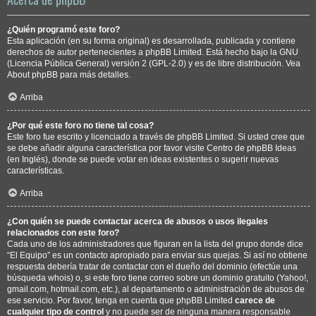
¿Quién programó este foro?
Esta aplicación (en su forma original) es desarrollada, publicada y contiene
derechos de autor pertenecientes a
phpBB Limited
. Está hecho bajo la GNU
(Licencia Pública General) versión 2 (GPL-2.0) y es de libre distribución. Vea
About phpBB
para más detalles.
Arriba
¿Por qué este foro no tiene tal cosa?
Este foro fue escrito y licenciado a través de phpBB Limited. Si usted cree que
se debe añadir alguna característica por favor visite
Centro de phpBB Ideas
(en Inglés), donde se puede votar en ideas existentes o sugerir nuevas
características.
Arriba
¿Con quién se puede contactar acerca de abusos o usos ilegales
relacionados con este foro?
Cada uno de los administradores que figuran en la lista del grupo donde dice
“El Equipo” es un contacto apropiado para enviar sus quejas. Si así no obtiene
respuesta debería tratar de contactar con el dueño del dominio (efectúe una
búsqueda whois
) o, si este foro tiene correo sobre un dominio gratuito (Yahoo!,
gmail.com, hotmail.com, etc.), al departamento o administración de abusos de
ese servicio. Por favor, tenga en cuenta que phpBB Limited
carece de
cualquier tipo de control
y no puede ser de ninguna manera responsable