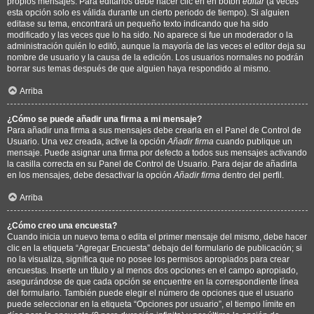
propios mensajes. Para editarlos debe hacer clic en en botón
editar
(a veces
esta opción solo es válida durante un cierto periodo de tiempo). Si alguien
editase su tema, encontrará un pequeño texto indicando que ha sido
modificado y las veces que lo ha sido. No aparece si fue un moderador o la
administración quién lo editó, aunque la mayoría de las veces el editor deja su
nombre de usuario y la causa de la edición. Los usuarios normales no podrán
borrar sus temas después de que alguien haya respondido al mismo.
Arriba
¿Cómo se puede añadir una firma a mi mensaje?
Para añadir una firma a sus mensajes debe crearla en el Panel de Control de
Usuario. Una vez creada, active la opción
Añadir firma
cuando publique un
mensaje. Puede asignar una firma por defecto a todos sus mensajes activando
la casilla correcta en su Panel de Control de Usuario. Para dejar de añadirla
en los mensajes, debe desactivar la opción
Añadir firma
dentro del perfil.
Arriba
¿Cómo creo una encuesta?
Cuando inicia un nuevo tema o edita el primer mensaje del mismo, debe hacer
clic en la etiqueta “Agregar Encuesta” debajo del formulario de publicación; si
no la visualiza, significa que no posee los permisos apropiados para crear
encuestas. Inserte un título y al menos dos opciones en el campo apropiado,
asegurándose de que cada opción se encuentre en la correspondiente línea
del formulario. También puede elegir el número de opciones que el usuario
puede seleccionar en la etiqueta “Opciones por usuario”, el tiempo límite en