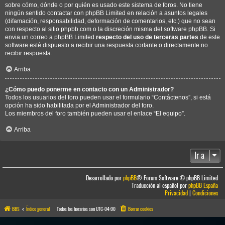
sobre cómo, dónde o por quién es usado este sistema de foros. No tiene
ningún sentido contactar con phpBB Limited en relación a asuntos legales
(difamación, responsabilidad, deformación de comentarios, etc.) que no sean
con respecto al sitio phpbb.com o la discreción misma del software phpBB. Si
envia un correo a phpBB Limited
respecto del uso de terceras partes
de este
software esté dispuesto a recibir una respuesta cortante o directamente no
recibir respuesta.
Arriba
¿Cómo puedo ponerme en contacto con un Administrador?
Todos los usuarios del foro pueden usar el formulario “Contáctenos”, si está
opción ha sido habilitada por el Administrador del foro.
Los miembros del foro también pueden usar el enlace “El equipo”.
Arriba
Ir a
Desarrollado por
phpBB
® Forum Software © phpBB Limited
Traducción al español por
phpBB España
Privacidad
|
Condiciones
BBS
Índice general
Todos los horarios son
UTC-04:00
Borrar cookies