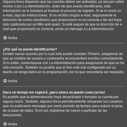
Algunos foros disponen que las cuentas deben ser activadas, ya sea por usted
mismo o por La Administración, antes de que pueda identificarse; esta
información se le brindará al finalizar el proceso de registro. Si se le envió un
e-mail, siga las instrucciones. Si no recibió ningún e-mail, seguramente la
dirección de correo electrónico que proporcionó no es correcta o tal vez haya
sido capturada por un filtro anti-spam. Si está seguro de que la dirección de e-
mail que proporcionó es correcta, envíe un mensaje a La Administración.
Arriba
¿Por qué no puedo identificarme?
Existen varias razones por lo cuál esto puede suceder. Primero, asegúrese de
que su nombre de usuario y contraseña se encuentren escritos correctamente.
Si lo están, comuníquese con La Administración para asegurarse de que no ha
sido excluido. También es posible que el foro esté mal configurado por su
dueño y/o tenga fallos en la programación, por lo que necesitaría ser reparado.
Arriba
Hace un tiempo me registré, ¡pero ahora no puedo conectarme!
Es posible que la administración haya desactivado o borrado su cuenta por
alguna razón. También, algunos foros periódicamente remueven sus usuarios
que no publicaron mensajes por cierto periodo de tiempo para reducir el peso
de la base de datos. Si es así, registrese de nuevo y participe de las
discuciones.
Arriba