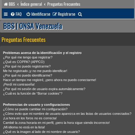
BBS
Índice general
Preguntas Frecuentes
B
FAQ
Identificarse
Registrarse
u
BBS | ONSA Venezuela
s
Preguntas Frecuentes
c
a
Problemas acerca de la identificación y el registro
r
¿Por qué me tengo que registrar?
¿Qué es COPPA? (APPCO)
¿Por qué no puedo registrarme?
Me he registrado ¡y no me puedo identificar!
¿Por qué no puedo identificarme?
Hace un tiempo me registré, ¡pero ahora no puedo conectarme!
¡Perdí mi contraseña!
¿Por qué mi sesión de usuario expira automáticamente?
¿Cuál es la función de “Borrar cookies”?
Preferencias de usuario y configuraciones
¿Cómo se puede cambiar mi configuración?
¿Cómo evito que mi nombre de usuario aparezca en las listas de usuarios conectados?
¡La hora en los foros no es correcta!
Cambié la zona horaria en mi perfil, ¡pero la hora sigue siendo incorrecto!
¡Mi idioma no está en la lista!
¿Qué es la imagen al lado de mi nombre de usuario?