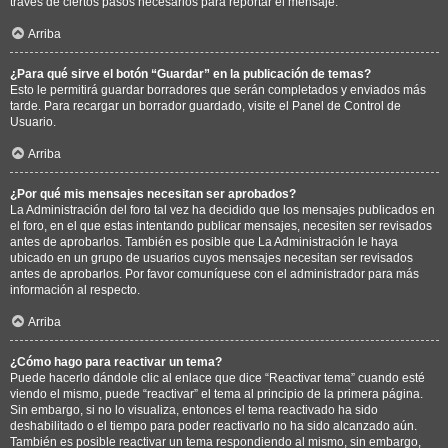
través de ciertos pasos necesarios para reportar el mensaje.
Arriba
¿Para qué sirve el botón “Guardar” en la publicación de temas?
Esto le permitirá guardar borradores que serán completados y enviados más
tarde. Para recargar un borrador guardado, visite el Panel de Control de
Usuario.
Arriba
¿Por qué mis mensajes necesitan ser aprobados?
La Administración del foro tal vez ha decidido que los mensajes publicados en
el foro, en el que estas intentando publicar mensajes, necesiten ser revisados
antes de aprobarlos. También es posible que La Administración le haya
ubicado en un grupo de usuarios cuyos mensajes necesitan ser revisados
antes de aprobarlos. Por favor comuníquese con el administrador para más
información al respecto.
Arriba
¿Cómo hago para reactivar un tema?
Puede hacerlo dándole clic al enlace que dice “Reactivar tema” cuando esté
viendo el mismo, puede “reactivar” el tema al principio de la primera página.
Sin embargo, si no lo visualiza, entonces el tema reactivado ha sido
deshabilitado o el tiempo para poder reactivarlo no ha sido alcanzado aún.
También es posible reactivar un tema respondiendo al mismo, sin embargo,