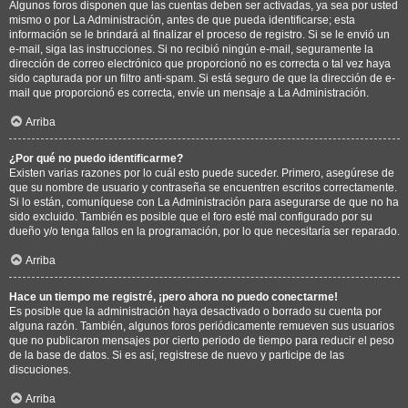
Algunos foros disponen que las cuentas deben ser activadas, ya sea por usted
mismo o por La Administración, antes de que pueda identificarse; esta
información se le brindará al finalizar el proceso de registro. Si se le envió un
e-mail, siga las instrucciones. Si no recibió ningún e-mail, seguramente la
dirección de correo electrónico que proporcionó no es correcta o tal vez haya
sido capturada por un filtro anti-spam. Si está seguro de que la dirección de e-
mail que proporcionó es correcta, envíe un mensaje a La Administración.
Arriba
¿Por qué no puedo identificarme?
Existen varias razones por lo cuál esto puede suceder. Primero, asegúrese de
que su nombre de usuario y contraseña se encuentren escritos correctamente.
Si lo están, comuníquese con La Administración para asegurarse de que no ha
sido excluido. También es posible que el foro esté mal configurado por su
dueño y/o tenga fallos en la programación, por lo que necesitaría ser reparado.
Arriba
Hace un tiempo me registré, ¡pero ahora no puedo conectarme!
Es posible que la administración haya desactivado o borrado su cuenta por
alguna razón. También, algunos foros periódicamente remueven sus usuarios
que no publicaron mensajes por cierto periodo de tiempo para reducir el peso
de la base de datos. Si es así, registrese de nuevo y participe de las
discuciones.
Arriba