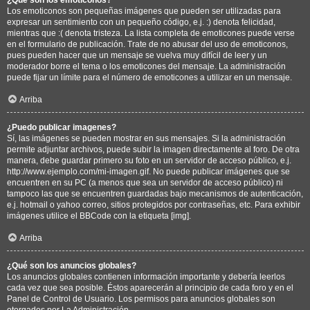
Los emoticonos son pequeñas imágenes que pueden ser utilizadas para
expresar un sentimiento con un pequeño código, e.j. :) denota felicidad,
mientras que :( denota tristeza. La lista completa de emoticones puede verse
en el formulario de publicación. Trate de no abusar del uso de emoticonos,
pues pueden hacer que un mensaje se vuelva muy difícil de leer y un
moderador borre el tema o los emoticones del mensaje. La administración
puede fijar un límite para el número de emoticones a utilizar en un mensaje.
Arriba
¿Puedo publicar imagenes?
Sí, las imágenes se pueden mostrar en sus mensajes. Si la administración
permite adjuntar archivos, puede subir la imagen directamente al foro. De otra
manera, debe guardar primero su foto en un servidor de acceso público, e.j.
http://www.ejemplo.com/mi-imagen.gif. No puede publicar imágenes que se
encuentren en su PC (a menos que sea un servidor de acceso público) ni
tampoco las que se encuentren guardadas bajo mecanismos de autenticación,
e.j. hotmail o yahoo correo, sitios protegidos por contraseñas, etc. Para exhibir
imágenes utilice el BBCode con la etiqueta [img].
Arriba
¿Qué son los anuncios globales?
Los anuncios globales contienen información importante y debería leerlos
cada vez que sea posible. Éstos aparecerán al principio de cada foro y en el
Panel de Control de Usuario. Los permisos para anuncios globales son
otorgados por La Administración.