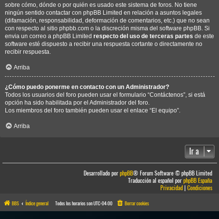
sobre cómo, dónde o por quién es usado este sistema de foros. No tiene
ningún sentido contactar con phpBB Limited en relación a asuntos legales
(difamación, responsabilidad, deformación de comentarios, etc.) que no sean
con respecto al sitio phpbb.com o la discreción misma del software phpBB. Si
envia un correo a phpBB Limited
respecto del uso de terceras partes
de este
software esté dispuesto a recibir una respuesta cortante o directamente no
recibir respuesta.
Arriba
¿Cómo puedo ponerme en contacto con un Administrador?
Todos los usuarios del foro pueden usar el formulario “Contáctenos”, si está
opción ha sido habilitada por el Administrador del foro.
Los miembros del foro también pueden usar el enlace “El equipo”.
Arriba
Ir a
Desarrollado por
phpBB
® Forum Software © phpBB Limited
Traducción al español por
phpBB España
Privacidad
|
Condiciones
BBS
Índice general
Todos los horarios son
UTC-04:00
Borrar cookies