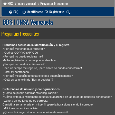
BBS
Índice general
Preguntas Frecuentes
B
FAQ
Identificarse
Registrarse
u
BBS | ONSA Venezuela
s
Preguntas Frecuentes
c
a
Problemas acerca de la identificación y el registro
r
¿Por qué me tengo que registrar?
¿Qué es COPPA? (APPCO)
¿Por qué no puedo registrarme?
Me he registrado ¡y no me puedo identificar!
¿Por qué no puedo identificarme?
Hace un tiempo me registré, ¡pero ahora no puedo conectarme!
¡Perdí mi contraseña!
¿Por qué mi sesión de usuario expira automáticamente?
¿Cuál es la función de “Borrar cookies”?
Preferencias de usuario y configuraciones
¿Cómo se puede cambiar mi configuración?
¿Cómo evito que mi nombre de usuario aparezca en las listas de usuarios conectados?
¡La hora en los foros no es correcta!
Cambié la zona horaria en mi perfil, ¡pero la hora sigue siendo incorrecto!
¡Mi idioma no está en la lista!
¿Qué es la imagen al lado de mi nombre de usuario?