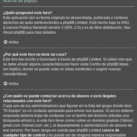
¿Quién programó este foro?
Esta aplicación (en su forma original) es desarrollada, publicada y contiene
derechos de autor pertenecientes a
phpBB Limited
. Está hecho bajo la GNU
(Licencia Pública General) versión 2 (GPL-2.0) y es de libre distribución. Vea
About phpBB
para más detalles.
Arriba
¿Por qué este foro no tiene tal cosa?
Este foro fue escrito y licenciado a través de phpBB Limited. Si usted cree que
se debe añadir alguna característica por favor visite
Centro de phpBB Ideas
(en Inglés), donde se puede votar en ideas existentes o sugerir nuevas
características.
Arriba
¿Con quién se puede contactar acerca de abusos o usos ilegales
relacionados con este foro?
Cada uno de los administradores que figuran en la lista del grupo donde dice
“El Equipo” es un contacto apropiado para enviar sus quejas. Si así no obtiene
respuesta debería tratar de contactar con el dueño del dominio (efectúe una
búsqueda whois
) o, si este foro tiene correo sobre un dominio gratuito (Yahoo!,
gmail.com, hotmail.com, etc.), al departamento o administración de abusos de
ese servicio. Por favor, tenga en cuenta que phpBB Limited
carece de
cualquier tipo de control
y no puede ser de ninguna manera responsable