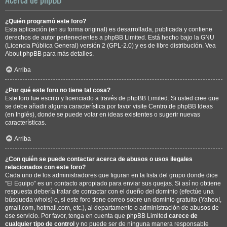
¿Quién programó este foro?
Esta aplicación (en su forma original) es desarrollada, publicada y contiene
derechos de autor pertenecientes a
phpBB Limited
. Está hecho bajo la GNU
(Licencia Pública General) versión 2 (GPL-2.0) y es de libre distribución. Vea
About phpBB
para más detalles.
Arriba
¿Por qué este foro no tiene tal cosa?
Este foro fue escrito y licenciado a través de phpBB Limited. Si usted cree que
se debe añadir alguna característica por favor visite
Centro de phpBB Ideas
(en Inglés), donde se puede votar en ideas existentes o sugerir nuevas
características.
Arriba
¿Con quién se puede contactar acerca de abusos o usos ilegales
relacionados con este foro?
Cada uno de los administradores que figuran en la lista del grupo donde dice
“El Equipo” es un contacto apropiado para enviar sus quejas. Si así no obtiene
respuesta debería tratar de contactar con el dueño del dominio (efectúe una
búsqueda whois
) o, si este foro tiene correo sobre un dominio gratuito (Yahoo!,
gmail.com, hotmail.com, etc.), al departamento o administración de abusos de
ese servicio. Por favor, tenga en cuenta que phpBB Limited
carece de
cualquier tipo de control
y no puede ser de ninguna manera responsable