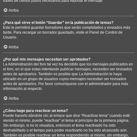
través de ciertos pasos necesarios para reportar el mensaje.
Arriba
¿Para qué sirve el botón “Guardar” en la publicación de temas?
Esto le permitirá guardar borradores que serán completados y enviados más
tarde. Para recargar un borrador guardado, visite el Panel de Control de
Usuario.
Arriba
¿Por qué mis mensajes necesitan ser aprobados?
La Administración del foro tal vez ha decidido que los mensajes publicados en
el foro, en el que estas intentando publicar mensajes, necesiten ser revisados
antes de aprobarlos. También es posible que La Administración le haya
ubicado en un grupo de usuarios cuyos mensajes necesitan ser revisados
antes de aprobarlos. Por favor comuníquese con el administrador para más
información al respecto.
Arriba
¿Cómo hago para reactivar un tema?
Puede hacerlo dándole clic al enlace que dice “Reactivar tema” cuando esté
viendo el mismo, puede “reactivar” el tema al principio de la primera página.
Sin embargo, si no lo visualiza, entonces el tema reactivado ha sido
deshabilitado o el tiempo para poder reactivarlo no ha sido alcanzado aún.
También es posible reactivar un tema respondiendo al mismo, sin embargo,