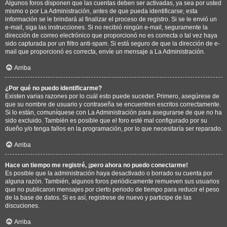
Algunos foros disponen que las cuentas deben ser activadas, ya sea por usted
mismo o por La Administración, antes de que pueda identificarse; esta
información se le brindará al finalizar el proceso de registro. Si se le envió un
e-mail, siga las instrucciones. Si no recibió ningún e-mail, seguramente la
dirección de correo electrónico que proporcionó no es correcta o tal vez haya
sido capturada por un filtro anti-spam. Si está seguro de que la dirección de e-
mail que proporcionó es correcta, envíe un mensaje a La Administración.
Arriba
¿Por qué no puedo identificarme?
Existen varias razones por lo cuál esto puede suceder. Primero, asegúrese de
que su nombre de usuario y contraseña se encuentren escritos correctamente.
Si lo están, comuníquese con La Administración para asegurarse de que no ha
sido excluido. También es posible que el foro esté mal configurado por su
dueño y/o tenga fallos en la programación, por lo que necesitaría ser reparado.
Arriba
Hace un tiempo me registré, ¡pero ahora no puedo conectarme!
Es posible que la administración haya desactivado o borrado su cuenta por
alguna razón. También, algunos foros periódicamente remueven sus usuarios
que no publicaron mensajes por cierto periodo de tiempo para reducir el peso
de la base de datos. Si es así, registrese de nuevo y participe de las
discuciones.
Arriba