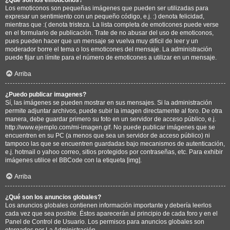
Los emoticonos son pequeñas imágenes que pueden ser utilizadas para
expresar un sentimiento con un pequeño código, e.j. :) denota felicidad,
mientras que :( denota tristeza. La lista completa de emoticones puede verse
en el formulario de publicación. Trate de no abusar del uso de emoticonos,
pues pueden hacer que un mensaje se vuelva muy difícil de leer y un
moderador borre el tema o los emoticones del mensaje. La administración
puede fijar un límite para el número de emoticones a utilizar en un mensaje.
Arriba
¿Puedo publicar imagenes?
Sí, las imágenes se pueden mostrar en sus mensajes. Si la administración
permite adjuntar archivos, puede subir la imagen directamente al foro. De otra
manera, debe guardar primero su foto en un servidor de acceso público, e.j.
http://www.ejemplo.com/mi-imagen.gif. No puede publicar imágenes que se
encuentren en su PC (a menos que sea un servidor de acceso público) ni
tampoco las que se encuentren guardadas bajo mecanismos de autenticación,
e.j. hotmail o yahoo correo, sitios protegidos por contraseñas, etc. Para exhibir
imágenes utilice el BBCode con la etiqueta [img].
Arriba
¿Qué son los anuncios globales?
Los anuncios globales contienen información importante y debería leerlos
cada vez que sea posible. Éstos aparecerán al principio de cada foro y en el
Panel de Control de Usuario. Los permisos para anuncios globales son
otorgados por La Administración.