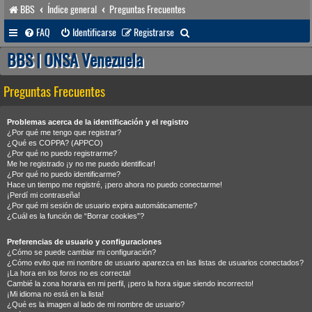
BBS
Índice general
Preguntas Frecuentes
B
FAQ
Identificarse
Registrarse
u
BBS | ONSA Venezuela
s
Preguntas Frecuentes
c
a
Problemas acerca de la identificación y el registro
r
¿Por qué me tengo que registrar?
¿Qué es COPPA? (APPCO)
¿Por qué no puedo registrarme?
Me he registrado ¡y no me puedo identificar!
¿Por qué no puedo identificarme?
Hace un tiempo me registré, ¡pero ahora no puedo conectarme!
¡Perdí mi contraseña!
¿Por qué mi sesión de usuario expira automáticamente?
¿Cuál es la función de “Borrar cookies”?
Preferencias de usuario y configuraciones
¿Cómo se puede cambiar mi configuración?
¿Cómo evito que mi nombre de usuario aparezca en las listas de usuarios conectados?
¡La hora en los foros no es correcta!
Cambié la zona horaria en mi perfil, ¡pero la hora sigue siendo incorrecto!
¡Mi idioma no está en la lista!
¿Qué es la imagen al lado de mi nombre de usuario?