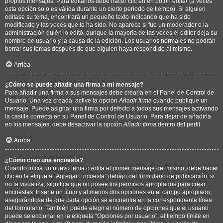
propios mensajes. Para editarlos debe hacer clic en en botón
editar
(a veces
esta opción solo es válida durante un cierto periodo de tiempo). Si alguien
editase su tema, encontrará un pequeño texto indicando que ha sido
modificado y las veces que lo ha sido. No aparece si fue un moderador o la
administración quién lo editó, aunque la mayoría de las veces el editor deja su
nombre de usuario y la causa de la edición. Los usuarios normales no podrán
borrar sus temas después de que alguien haya respondido al mismo.
Arriba
¿Cómo se puede añadir una firma a mi mensaje?
Para añadir una firma a sus mensajes debe crearla en el Panel de Control de
Usuario. Una vez creada, active la opción
Añadir firma
cuando publique un
mensaje. Puede asignar una firma por defecto a todos sus mensajes activando
la casilla correcta en su Panel de Control de Usuario. Para dejar de añadirla
en los mensajes, debe desactivar la opción
Añadir firma
dentro del perfil.
Arriba
¿Cómo creo una encuesta?
Cuando inicia un nuevo tema o edita el primer mensaje del mismo, debe hacer
clic en la etiqueta “Agregar Encuesta” debajo del formulario de publicación; si
no la visualiza, significa que no posee los permisos apropiados para crear
encuestas. Inserte un título y al menos dos opciones en el campo apropiado,
asegurándose de que cada opción se encuentre en la correspondiente línea
del formulario. También puede elegir el número de opciones que el usuario
puede seleccionar en la etiqueta “Opciones por usuario”, el tiempo límite en