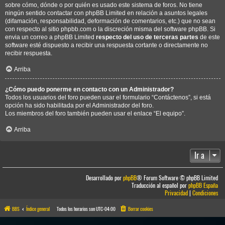
sobre cómo, dónde o por quién es usado este sistema de foros. No tiene
ningún sentido contactar con phpBB Limited en relación a asuntos legales
(difamación, responsabilidad, deformación de comentarios, etc.) que no sean
con respecto al sitio phpbb.com o la discreción misma del software phpBB. Si
envia un correo a phpBB Limited
respecto del uso de terceras partes
de este
software esté dispuesto a recibir una respuesta cortante o directamente no
recibir respuesta.
Arriba
¿Cómo puedo ponerme en contacto con un Administrador?
Todos los usuarios del foro pueden usar el formulario “Contáctenos”, si está
opción ha sido habilitada por el Administrador del foro.
Los miembros del foro también pueden usar el enlace “El equipo”.
Arriba
Ir a
Desarrollado por
phpBB
® Forum Software © phpBB Limited
Traducción al español por
phpBB España
Privacidad
|
Condiciones
BBS
Índice general
Todos los horarios son
UTC-04:00
Borrar cookies