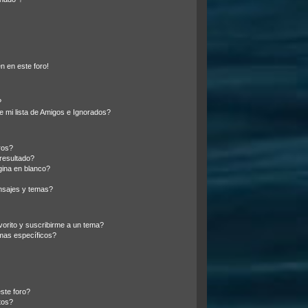
n en este foro!
?
 mi lista de Amigos e Ignorados?
ros?
resultado?
ina en blanco?
nsajes y temas?
vorito y suscribirme a un tema?
mas específicos?
ste foro?
tos?