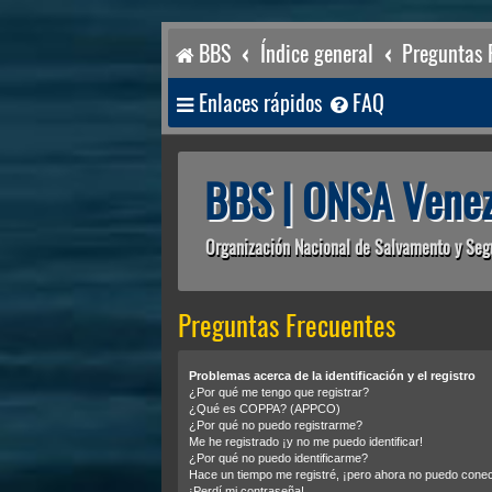
BBS
Índice general
Preguntas 
Enlaces rápidos
FAQ
BBS | ONSA Venez
Organización Nacional de Salvamento y Seg
Preguntas Frecuentes
Problemas acerca de la identificación y el registro
¿Por qué me tengo que registrar?
¿Qué es COPPA? (APPCO)
¿Por qué no puedo registrarme?
Me he registrado ¡y no me puedo identificar!
¿Por qué no puedo identificarme?
Hace un tiempo me registré, ¡pero ahora no puedo cone
¡Perdí mi contraseña!