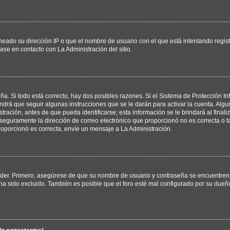
neado su dirección IP o que el nombre de usuario con el que está intentando regis
ase en contacto con La Administración del sitio.
ña. Si todo está correcto, hay dos posibles razones. Si el Sistema de Protección In
drá que seguir algunas instrucciones que se le darán para activar la cuenta. Alg
ación, antes de que pueda identificarse; esta información se le brindará al finaliza
, seguramente la dirección de correo electrónico que proporcionó no es correcta o ta
roporcionó es correcta, envíe un mensaje a La Administración.
eder. Primero, asegúrese de que su nombre de usuario y contraseña se encuentren 
a sido excluido. También es posible que el foro esté mal configurado por su dueño 