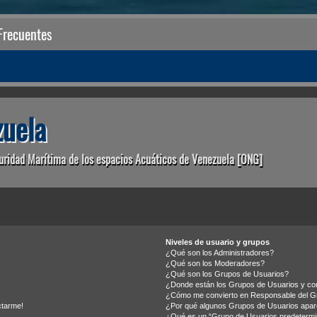
Frecuentes
uela
uridad Marítima de los espacios Acuáticos de Venezuela [ONG]
Niveles de usuario y grupos
¿Qué son los Administradores?
¿Qué son los Moderadores?
¿Qué son los Grupos de Usuarios?
¿Donde están los Grupos de Usuarios y com
¿Cómo me convierto en Responsable del G
ctarme!
¿Por qué algunos Grupos de Usuarios apare
¿Qué es un “Grupo de Usuarios predeterm