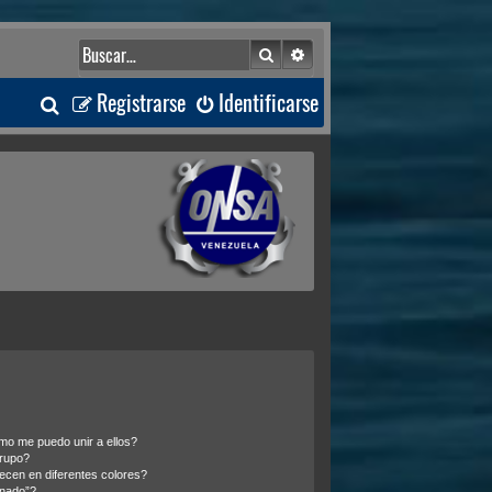
Buscar
Búsqueda avanzada
B
Registrarse
Identificarse
u
s
c
a
r
o me puedo unir a ellos?
rupo?
cen en diferentes colores?
inado”?