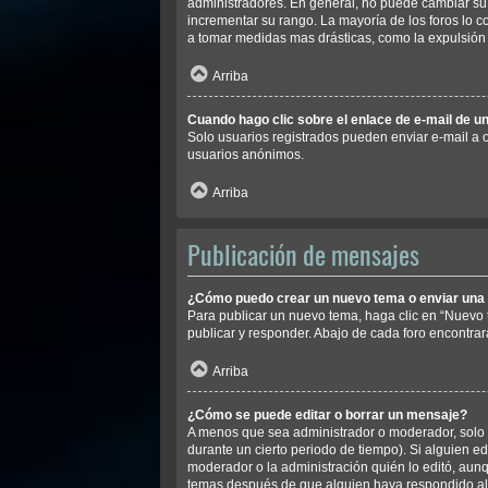
administradores. En general, no puede cambiar su 
incrementar su rango. La mayoría de los foros lo 
a tomar medidas mas drásticas, como la expulsión 
Arriba
Cuando hago clic sobre el enlace de e-mail de un
Solo usuarios registrados pueden enviar e-mail a ot
usuarios anónimos.
Arriba
Publicación de mensajes
¿Cómo puedo crear un nuevo tema o enviar una
Para publicar un nuevo tema, haga clic en “Nuevo 
publicar y responder. Abajo de cada foro encontrar
Arriba
¿Cómo se puede editar o borrar un mensaje?
A menos que sea administrador o moderador, solo p
durante un cierto periodo de tiempo). Si alguien e
moderador o la administración quién lo editó, aunq
temas después de que alguien haya respondido a