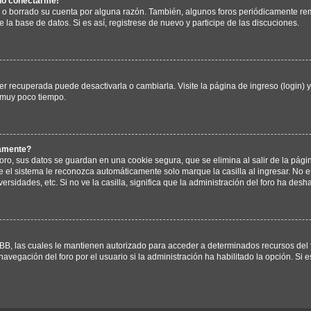
edo conectarme!
o o borrado su cuenta por alguna razón. También, algunos foros periódicamente 
e la base de datos. Si es así, registrese de nuevo y participe de las discuciones.
r recuperada puede desactivarla o cambiarla. Visite la página de ingreso (login) 
 muy poco tiempo.
camente?
oro, sus datos se guardan en una cookie segura, que se elimina al salir de la pági
 el sistema le reconozca automáticamente solo marque la casilla al ingresar. No
ersidades, etc. Si no ve la casilla, significa que la administración del foro ha desha
BB, las cuales le mantienen autorizado para acceder a determinados recursos del f
avegación del foro por el usuario si la administración ha habilitado la opción. Si 