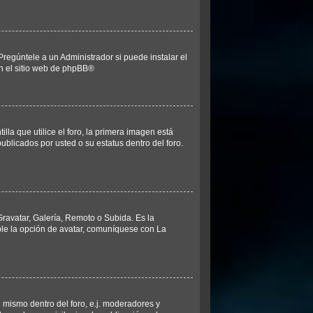
regúntele a un Administrador si puede instalar el
n el sitio web de
phpBB
®
 que utilice el foro, la primera imagen está
ublicados por usted o su estatus dentro del foro.
Gravatar, Galería, Remoto o Subida. Es la
ble la opción de avatar, comuníquese con La
 mismo dentro del foro, e.j. moderadores y