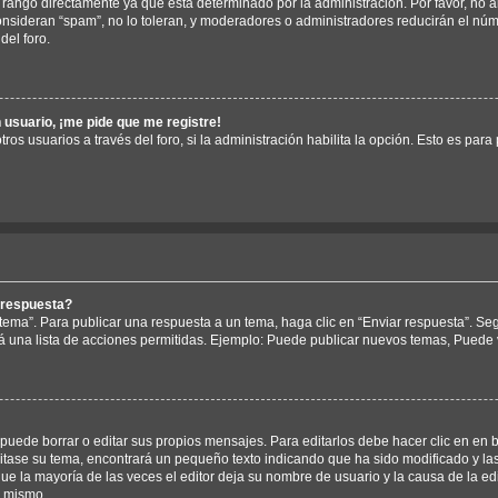
rango directamente ya que está determinado por la administración. Por favor, no a
consideran “spam”, no lo toleran, y moderadores o administradores reducirán el nú
del foro.
 usuario, ¡me pide que me registre!
ros usuarios a través del foro, si la administración habilita la opción. Esto es para
 respuesta?
tema”. Para publicar una respuesta a un tema, haga clic en “Enviar respuesta”. Se
á una lista de acciones permitidas. Ejemplo: Puede publicar nuevos temas, Puede v
uede borrar o editar sus propios mensajes. Para editarlos debe hacer clic en en 
ditase su tema, encontrará un pequeño texto indicando que ha sido modificado y la
ue la mayoría de las veces el editor deja su nombre de usuario y la causa de la e
l mismo.