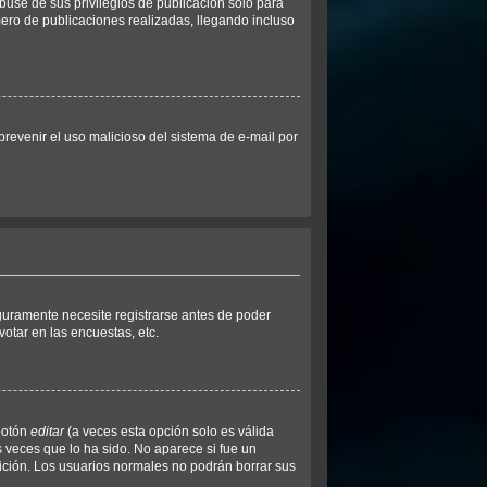
buse de sus privilegios de publicación solo para
mero de publicaciones realizadas, llegando incluso
 prevenir el uso malicioso del sistema de e-mail por
guramente necesite registrarse antes de poder
otar en las encuestas, etc.
botón
editar
(a veces esta opción solo es válida
s veces que lo ha sido. No aparece si fue un
dición. Los usuarios normales no podrán borrar sus