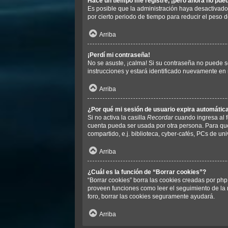
Hace un tiempo me registré, ¡pero ahora no pu
Es posible que la administración haya desactivad
por cierto periodo de tiempo para reducir el peso d
Arriba
¡Perdí mi contraseña!
No se asuste, ¡calma! Si su contraseña no puede se
instrucciones y estará identificado nuevamente en
Arriba
¿Por qué mi sesión de usuario expira automáti
Si no activa la casilla
Recordar
cuando ingresa al f
cuenta pueda ser usada por otra persona. Para que
compartido, e.j. biblioteca, cyber-cafés, PCs de univ
Arriba
¿Cuál es la función de “Borrar cookies”?
“Borrar cookies” borra las cookies creadas por php
proveen funciones como leer el seguimiento de la n
foro, borrar las cookies seguramente ayudará.
Arriba