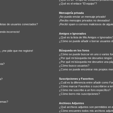
¿Qué es el enlace “El equipo”?
Mensajería privada
¡No puedo enviar un mensaje privado!
¡Recibo mensajes privados no deseados!
listas de usuarios conectados?
¡Recibí spam o correos maliciosos de alguie
iendo incorrecto!
Amigos e Ignorados
¿Qué es la lista de Mis Amigos e Ignorados
¿Cómo se puede añadir o borrar usuarios de
Búsqueda en los foros
, ¡me pide que me registre!
¿Cómo se puede buscar en uno o varios fo
¿Por qué mi búsqueda me devuelve ningún 
¿Por qué mi búsqueda me devuelve una pág
sta?
¿Cómo busco usuarios?
¿Como se puede encontrar mis propios me
Suscripciones y Favoritos
a?
¿Cuál es la diferencia entre añadir como Fa
¿Cómo marcar Favoritos o suscribirse a te
¿Cómo me suscribo a un foro específico?
¿Cómo borro mis suscripciones?
 temas?
Archivos Adjuntos
¿Qué archivos adjuntos son permitidos en e
¿Cómo encuentro todos mis archivos adjun