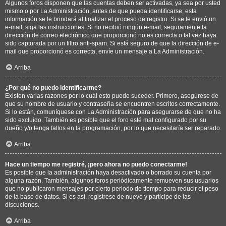
Algunos foros disponen que las cuentas deben ser activadas, ya sea por usted
mismo o por La Administración, antes de que pueda identificarse; esta
información se le brindará al finalizar el proceso de registro. Si se le envió un
e-mail, siga las instrucciones. Si no recibió ningún e-mail, seguramente la
dirección de correo electrónico que proporcionó no es correcta o tal vez haya
sido capturada por un filtro anti-spam. Si está seguro de que la dirección de e-
mail que proporcionó es correcta, envíe un mensaje a La Administración.
Arriba
¿Por qué no puedo identificarme?
Existen varias razones por lo cuál esto puede suceder. Primero, asegúrese de
que su nombre de usuario y contraseña se encuentren escritos correctamente.
Si lo están, comuníquese con La Administración para asegurarse de que no ha
sido excluido. También es posible que el foro esté mal configurado por su
dueño y/o tenga fallos en la programación, por lo que necesitaría ser reparado.
Arriba
Hace un tiempo me registré, ¡pero ahora no puedo conectarme!
Es posible que la administración haya desactivado o borrado su cuenta por
alguna razón. También, algunos foros periódicamente remueven sus usuarios
que no publicaron mensajes por cierto periodo de tiempo para reducir el peso
de la base de datos. Si es así, registrese de nuevo y participe de las
discuciones.
Arriba