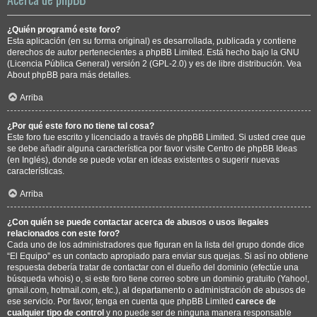
¿Quién programó este foro?
Esta aplicación (en su forma original) es desarrollada, publicada y contiene
derechos de autor pertenecientes a
phpBB Limited
. Está hecho bajo la GNU
(Licencia Pública General) versión 2 (GPL-2.0) y es de libre distribución. Vea
About phpBB
para más detalles.
Arriba
¿Por qué este foro no tiene tal cosa?
Este foro fue escrito y licenciado a través de phpBB Limited. Si usted cree que
se debe añadir alguna característica por favor visite
Centro de phpBB Ideas
(en Inglés), donde se puede votar en ideas existentes o sugerir nuevas
características.
Arriba
¿Con quién se puede contactar acerca de abusos o usos ilegales
relacionados con este foro?
Cada uno de los administradores que figuran en la lista del grupo donde dice
“El Equipo” es un contacto apropiado para enviar sus quejas. Si así no obtiene
respuesta debería tratar de contactar con el dueño del dominio (efectúe una
búsqueda whois
) o, si este foro tiene correo sobre un dominio gratuito (Yahoo!,
gmail.com, hotmail.com, etc.), al departamento o administración de abusos de
ese servicio. Por favor, tenga en cuenta que phpBB Limited
carece de
cualquier tipo de control
y no puede ser de ninguna manera responsable