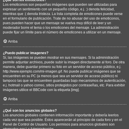
Los emoticonos son pequeñas imágenes que pueden ser utilizadas para
expresar un sentimiento con un pequeño código, e.j. :) denota felicidad,
mientras que :( denota tristeza. La lista completa de emoticones puede verse
en el formulario de publicación. Trate de no abusar del uso de emoticonos,
pues pueden hacer que un mensaje se vuelva muy difícil de leer y un
moderador borre el tema o los emoticones del mensaje. La administración
puede fijar un límite para el número de emoticones a utilizar en un mensaje.
Arriba
¿Puedo publicar imagenes?
Sí, las imágenes se pueden mostrar en sus mensajes. Si la administración
permite adjuntar archivos, puede subir la imagen directamente al foro. De otra
manera, debe guardar primero su foto en un servidor de acceso público, e.j.
http://www.ejemplo.com/mi-imagen.gif. No puede publicar imágenes que se
encuentren en su PC (a menos que sea un servidor de acceso público) ni
tampoco las que se encuentren guardadas bajo mecanismos de autenticación,
e.j. hotmail o yahoo correo, sitios protegidos por contraseñas, etc. Para exhibir
imágenes utilice el BBCode con la etiqueta [img].
Arriba
¿Qué son los anuncios globales?
Los anuncios globales contienen información importante y debería leerlos
cada vez que sea posible. Éstos aparecerán al principio de cada foro y en el
Panel de Control de Usuario. Los permisos para anuncios globales son
otorgados por La Administración.