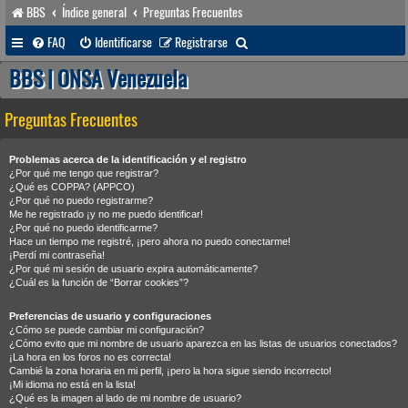
BBS
Índice general
Preguntas Frecuentes
B
FAQ
Identificarse
Registrarse
u
BBS | ONSA Venezuela
s
Preguntas Frecuentes
c
a
Problemas acerca de la identificación y el registro
r
¿Por qué me tengo que registrar?
¿Qué es COPPA? (APPCO)
¿Por qué no puedo registrarme?
Me he registrado ¡y no me puedo identificar!
¿Por qué no puedo identificarme?
Hace un tiempo me registré, ¡pero ahora no puedo conectarme!
¡Perdí mi contraseña!
¿Por qué mi sesión de usuario expira automáticamente?
¿Cuál es la función de “Borrar cookies”?
Preferencias de usuario y configuraciones
¿Cómo se puede cambiar mi configuración?
¿Cómo evito que mi nombre de usuario aparezca en las listas de usuarios conectados?
¡La hora en los foros no es correcta!
Cambié la zona horaria en mi perfil, ¡pero la hora sigue siendo incorrecto!
¡Mi idioma no está en la lista!
¿Qué es la imagen al lado de mi nombre de usuario?