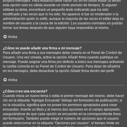
propios mensajes. Para editarlos debe hacer clic en en botón
editar
(a veces
esta opción solo es válida durante un cierto periodo de tiempo). Si alguien
editase su tema, encontrará un pequeño texto indicando que ha sido
modificado y las veces que lo ha sido. No aparece si fue un moderador o la
administración quién lo editó, aunque la mayoría de las veces el editor deja su
nombre de usuario y la causa de la edición. Los usuarios normales no podrán
borrar sus temas después de que alguien haya respondido al mismo.
Arriba
¿Cómo se puede añadir una firma a mi mensaje?
Para añadir una firma a sus mensajes debe crearla en el Panel de Control de
Usuario. Una vez creada, active la opción
Añadir firma
cuando publique un
mensaje. Puede asignar una firma por defecto a todos sus mensajes activando
la casilla correcta en su Panel de Control de Usuario. Para dejar de añadirla
en los mensajes, debe desactivar la opción
Añadir firma
dentro del perfil.
Arriba
¿Cómo creo una encuesta?
Cuando inicia un nuevo tema o edita el primer mensaje del mismo, debe hacer
clic en la etiqueta “Agregar Encuesta” debajo del formulario de publicación; si
no la visualiza, significa que no posee los permisos apropiados para crear
encuestas. Inserte un título y al menos dos opciones en el campo apropiado,
asegurándose de que cada opción se encuentre en la correspondiente línea
del formulario. También puede elegir el número de opciones que el usuario
puede seleccionar en la etiqueta “Opciones por usuario”, el tiempo límite en