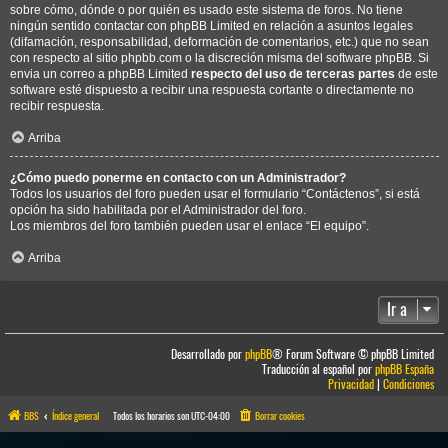
sobre cómo, dónde o por quién es usado este sistema de foros. No tiene
ningún sentido contactar con phpBB Limited en relación a asuntos legales
(difamación, responsabilidad, deformación de comentarios, etc.) que no sean
con respecto al sitio phpbb.com o la discreción misma del software phpBB. Si
envia un correo a phpBB Limited
respecto del uso de terceras partes
de este
software esté dispuesto a recibir una respuesta cortante o directamente no
recibir respuesta.
Arriba
¿Cómo puedo ponerme en contacto con un Administrador?
Todos los usuarios del foro pueden usar el formulario “Contáctenos”, si está
opción ha sido habilitada por el Administrador del foro.
Los miembros del foro también pueden usar el enlace “El equipo”.
Arriba
Ir a
Desarrollado por
phpBB
® Forum Software © phpBB Limited
Traducción al español por
phpBB España
Privacidad
|
Condiciones
BBS
Índice general
Todos los horarios son
UTC-04:00
Borrar cookies