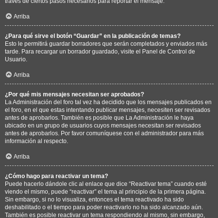
través de ciertos pasos necesarios para reportar el mensaje.
Arriba
¿Para qué sirve el botón “Guardar” en la publicación de temas?
Esto le permitirá guardar borradores que serán completados y enviados más
tarde. Para recargar un borrador guardado, visite el Panel de Control de
Usuario.
Arriba
¿Por qué mis mensajes necesitan ser aprobados?
La Administración del foro tal vez ha decidido que los mensajes publicados en
el foro, en el que estas intentando publicar mensajes, necesiten ser revisados
antes de aprobarlos. También es posible que La Administración le haya
ubicado en un grupo de usuarios cuyos mensajes necesitan ser revisados
antes de aprobarlos. Por favor comuníquese con el administrador para más
información al respecto.
Arriba
¿Cómo hago para reactivar un tema?
Puede hacerlo dándole clic al enlace que dice “Reactivar tema” cuando esté
viendo el mismo, puede “reactivar” el tema al principio de la primera página.
Sin embargo, si no lo visualiza, entonces el tema reactivado ha sido
deshabilitado o el tiempo para poder reactivarlo no ha sido alcanzado aún.
También es posible reactivar un tema respondiendo al mismo, sin embargo,