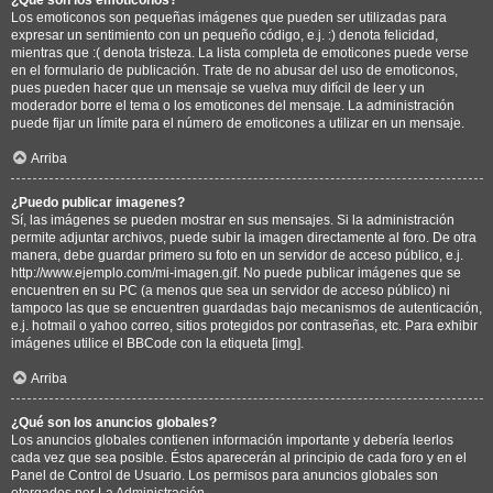
Los emoticonos son pequeñas imágenes que pueden ser utilizadas para
expresar un sentimiento con un pequeño código, e.j. :) denota felicidad,
mientras que :( denota tristeza. La lista completa de emoticones puede verse
en el formulario de publicación. Trate de no abusar del uso de emoticonos,
pues pueden hacer que un mensaje se vuelva muy difícil de leer y un
moderador borre el tema o los emoticones del mensaje. La administración
puede fijar un límite para el número de emoticones a utilizar en un mensaje.
Arriba
¿Puedo publicar imagenes?
Sí, las imágenes se pueden mostrar en sus mensajes. Si la administración
permite adjuntar archivos, puede subir la imagen directamente al foro. De otra
manera, debe guardar primero su foto en un servidor de acceso público, e.j.
http://www.ejemplo.com/mi-imagen.gif. No puede publicar imágenes que se
encuentren en su PC (a menos que sea un servidor de acceso público) ni
tampoco las que se encuentren guardadas bajo mecanismos de autenticación,
e.j. hotmail o yahoo correo, sitios protegidos por contraseñas, etc. Para exhibir
imágenes utilice el BBCode con la etiqueta [img].
Arriba
¿Qué son los anuncios globales?
Los anuncios globales contienen información importante y debería leerlos
cada vez que sea posible. Éstos aparecerán al principio de cada foro y en el
Panel de Control de Usuario. Los permisos para anuncios globales son
otorgados por La Administración.