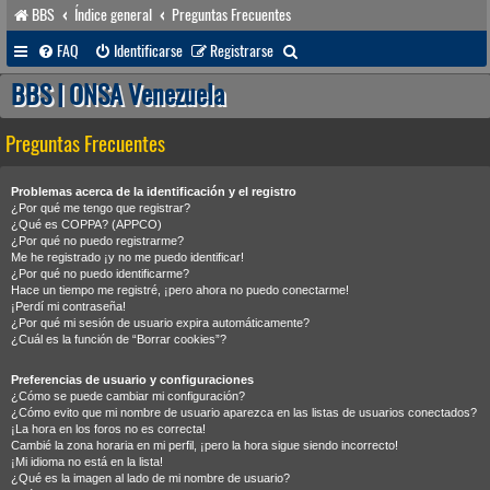
BBS
Índice general
Preguntas Frecuentes
B
FAQ
Identificarse
Registrarse
u
BBS | ONSA Venezuela
s
Preguntas Frecuentes
c
a
Problemas acerca de la identificación y el registro
r
¿Por qué me tengo que registrar?
¿Qué es COPPA? (APPCO)
¿Por qué no puedo registrarme?
Me he registrado ¡y no me puedo identificar!
¿Por qué no puedo identificarme?
Hace un tiempo me registré, ¡pero ahora no puedo conectarme!
¡Perdí mi contraseña!
¿Por qué mi sesión de usuario expira automáticamente?
¿Cuál es la función de “Borrar cookies”?
Preferencias de usuario y configuraciones
¿Cómo se puede cambiar mi configuración?
¿Cómo evito que mi nombre de usuario aparezca en las listas de usuarios conectados?
¡La hora en los foros no es correcta!
Cambié la zona horaria en mi perfil, ¡pero la hora sigue siendo incorrecto!
¡Mi idioma no está en la lista!
¿Qué es la imagen al lado de mi nombre de usuario?