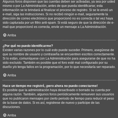
Algunos foros disponen que las cuentas deben ser activadas, ya sea por usted
mismo o por La Administración, antes de que pueda identificarse; esta
información se le brindará al finalizar el proceso de registro. Si se le envió un
e-mail, siga las instrucciones. Si no recibió ningún e-mail, seguramente la
dirección de correo electrónico que proporcionó no es correcta o tal vez haya
sido capturada por un filtro anti-spam. Si está seguro de que la dirección de e-
mail que proporcionó es correcta, envíe un mensaje a La Administración.
Arriba
¿Por qué no puedo identificarme?
Existen varias razones por lo cuál esto puede suceder. Primero, asegúrese de
que su nombre de usuario y contraseña se encuentren escritos correctamente.
Si lo están, comuníquese con La Administración para asegurarse de que no ha
sido excluido. También es posible que el foro esté mal configurado por su
dueño y/o tenga fallos en la programación, por lo que necesitaría ser reparado.
Arriba
Hace un tiempo me registré, ¡pero ahora no puedo conectarme!
Es posible que la administración haya desactivado o borrado su cuenta por
alguna razón. También, algunos foros periódicamente remueven sus usuarios
que no publicaron mensajes por cierto periodo de tiempo para reducir el peso
de la base de datos. Si es así, registrese de nuevo y participe de las
discuciones.
Arriba