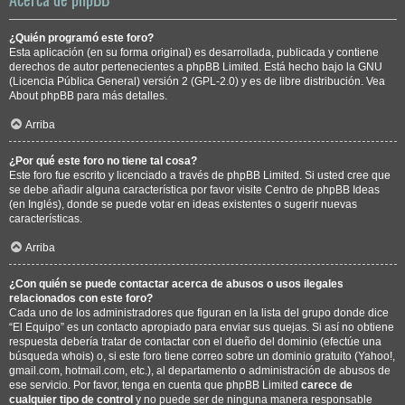
¿Quién programó este foro?
Esta aplicación (en su forma original) es desarrollada, publicada y contiene
derechos de autor pertenecientes a
phpBB Limited
. Está hecho bajo la GNU
(Licencia Pública General) versión 2 (GPL-2.0) y es de libre distribución. Vea
About phpBB
para más detalles.
Arriba
¿Por qué este foro no tiene tal cosa?
Este foro fue escrito y licenciado a través de phpBB Limited. Si usted cree que
se debe añadir alguna característica por favor visite
Centro de phpBB Ideas
(en Inglés), donde se puede votar en ideas existentes o sugerir nuevas
características.
Arriba
¿Con quién se puede contactar acerca de abusos o usos ilegales
relacionados con este foro?
Cada uno de los administradores que figuran en la lista del grupo donde dice
“El Equipo” es un contacto apropiado para enviar sus quejas. Si así no obtiene
respuesta debería tratar de contactar con el dueño del dominio (efectúe una
búsqueda whois
) o, si este foro tiene correo sobre un dominio gratuito (Yahoo!,
gmail.com, hotmail.com, etc.), al departamento o administración de abusos de
ese servicio. Por favor, tenga en cuenta que phpBB Limited
carece de
cualquier tipo de control
y no puede ser de ninguna manera responsable