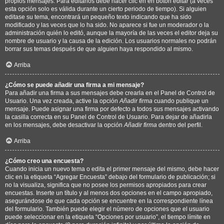
propios mensajes. Para editarlos debe hacer clic en en botón
editar
(a veces
esta opción solo es válida durante un cierto periodo de tiempo). Si alguien
editase su tema, encontrará un pequeño texto indicando que ha sido
modificado y las veces que lo ha sido. No aparece si fue un moderador o la
administración quién lo editó, aunque la mayoría de las veces el editor deja su
nombre de usuario y la causa de la edición. Los usuarios normales no podrán
borrar sus temas después de que alguien haya respondido al mismo.
Arriba
¿Cómo se puede añadir una firma a mi mensaje?
Para añadir una firma a sus mensajes debe crearla en el Panel de Control de
Usuario. Una vez creada, active la opción
Añadir firma
cuando publique un
mensaje. Puede asignar una firma por defecto a todos sus mensajes activando
la casilla correcta en su Panel de Control de Usuario. Para dejar de añadirla
en los mensajes, debe desactivar la opción
Añadir firma
dentro del perfil.
Arriba
¿Cómo creo una encuesta?
Cuando inicia un nuevo tema o edita el primer mensaje del mismo, debe hacer
clic en la etiqueta “Agregar Encuesta” debajo del formulario de publicación; si
no la visualiza, significa que no posee los permisos apropiados para crear
encuestas. Inserte un título y al menos dos opciones en el campo apropiado,
asegurándose de que cada opción se encuentre en la correspondiente línea
del formulario. También puede elegir el número de opciones que el usuario
puede seleccionar en la etiqueta “Opciones por usuario”, el tiempo límite en