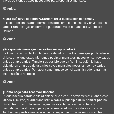
través de ciertos pasos necesarios para reportar el mensaje.
Arriba
¿Para qué sirve el botón “Guardar” en la publicación de temas?
Esto le permitirá guardar borradores que serán completados y enviados más
tarde. Para recargar un borrador guardado, visite el Panel de Control de
Usuario.
Arriba
¿Por qué mis mensajes necesitan ser aprobados?
La Administración del foro tal vez ha decidido que los mensajes publicados en
el foro, en el que estas intentando publicar mensajes, necesiten ser revisados
antes de aprobarlos. También es posible que La Administración le haya
ubicado en un grupo de usuarios cuyos mensajes necesitan ser revisados
antes de aprobarlos. Por favor comuníquese con el administrador para más
información al respecto.
Arriba
¿Cómo hago para reactivar un tema?
Puede hacerlo dándole clic al enlace que dice “Reactivar tema” cuando esté
viendo el mismo, puede “reactivar” el tema al principio de la primera página.
Sin embargo, si no lo visualiza, entonces el tema reactivado ha sido
deshabilitado o el tiempo para poder reactivarlo no ha sido alcanzado aún.
También es posible reactivar un tema respondiendo al mismo, sin embargo,