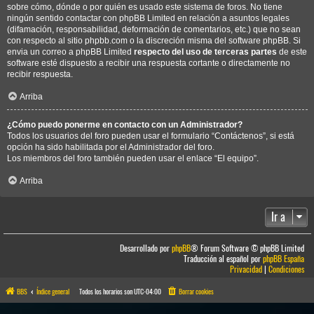
sobre cómo, dónde o por quién es usado este sistema de foros. No tiene
ningún sentido contactar con phpBB Limited en relación a asuntos legales
(difamación, responsabilidad, deformación de comentarios, etc.) que no sean
con respecto al sitio phpbb.com o la discreción misma del software phpBB. Si
envia un correo a phpBB Limited
respecto del uso de terceras partes
de este
software esté dispuesto a recibir una respuesta cortante o directamente no
recibir respuesta.
Arriba
¿Cómo puedo ponerme en contacto con un Administrador?
Todos los usuarios del foro pueden usar el formulario “Contáctenos”, si está
opción ha sido habilitada por el Administrador del foro.
Los miembros del foro también pueden usar el enlace “El equipo”.
Arriba
Ir a
Desarrollado por
phpBB
® Forum Software © phpBB Limited
Traducción al español por
phpBB España
Privacidad
|
Condiciones
BBS
Índice general
Todos los horarios son
UTC-04:00
Borrar cookies