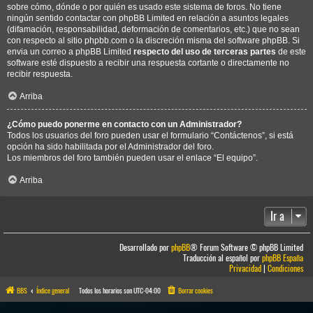
sobre cómo, dónde o por quién es usado este sistema de foros. No tiene
ningún sentido contactar con phpBB Limited en relación a asuntos legales
(difamación, responsabilidad, deformación de comentarios, etc.) que no sean
con respecto al sitio phpbb.com o la discreción misma del software phpBB. Si
envia un correo a phpBB Limited
respecto del uso de terceras partes
de este
software esté dispuesto a recibir una respuesta cortante o directamente no
recibir respuesta.
Arriba
¿Cómo puedo ponerme en contacto con un Administrador?
Todos los usuarios del foro pueden usar el formulario “Contáctenos”, si está
opción ha sido habilitada por el Administrador del foro.
Los miembros del foro también pueden usar el enlace “El equipo”.
Arriba
Ir a
Desarrollado por
phpBB
® Forum Software © phpBB Limited
Traducción al español por
phpBB España
Privacidad
|
Condiciones
BBS
Índice general
Todos los horarios son
UTC-04:00
Borrar cookies