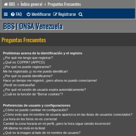
BBS
Índice general
Preguntas Frecuentes
B
FAQ
Identificarse
Registrarse
u
BBS | ONSA Venezuela
s
Preguntas Frecuentes
c
a
Problemas acerca de la identificación y el registro
r
¿Por qué me tengo que registrar?
¿Qué es COPPA? (APPCO)
¿Por qué no puedo registrarme?
Me he registrado ¡y no me puedo identificar!
¿Por qué no puedo identificarme?
Hace un tiempo me registré, ¡pero ahora no puedo conectarme!
¡Perdí mi contraseña!
¿Por qué mi sesión de usuario expira automáticamente?
¿Cuál es la función de “Borrar cookies”?
Preferencias de usuario y configuraciones
¿Cómo se puede cambiar mi configuración?
¿Cómo evito que mi nombre de usuario aparezca en las listas de usuarios conectados?
¡La hora en los foros no es correcta!
Cambié la zona horaria en mi perfil, ¡pero la hora sigue siendo incorrecto!
¡Mi idioma no está en la lista!
¿Qué es la imagen al lado de mi nombre de usuario?