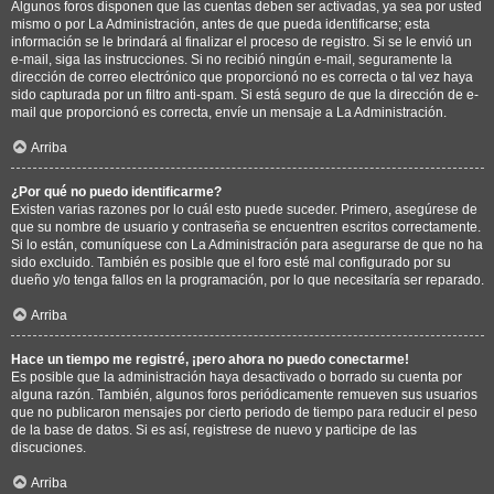
Algunos foros disponen que las cuentas deben ser activadas, ya sea por usted
mismo o por La Administración, antes de que pueda identificarse; esta
información se le brindará al finalizar el proceso de registro. Si se le envió un
e-mail, siga las instrucciones. Si no recibió ningún e-mail, seguramente la
dirección de correo electrónico que proporcionó no es correcta o tal vez haya
sido capturada por un filtro anti-spam. Si está seguro de que la dirección de e-
mail que proporcionó es correcta, envíe un mensaje a La Administración.
Arriba
¿Por qué no puedo identificarme?
Existen varias razones por lo cuál esto puede suceder. Primero, asegúrese de
que su nombre de usuario y contraseña se encuentren escritos correctamente.
Si lo están, comuníquese con La Administración para asegurarse de que no ha
sido excluido. También es posible que el foro esté mal configurado por su
dueño y/o tenga fallos en la programación, por lo que necesitaría ser reparado.
Arriba
Hace un tiempo me registré, ¡pero ahora no puedo conectarme!
Es posible que la administración haya desactivado o borrado su cuenta por
alguna razón. También, algunos foros periódicamente remueven sus usuarios
que no publicaron mensajes por cierto periodo de tiempo para reducir el peso
de la base de datos. Si es así, registrese de nuevo y participe de las
discuciones.
Arriba