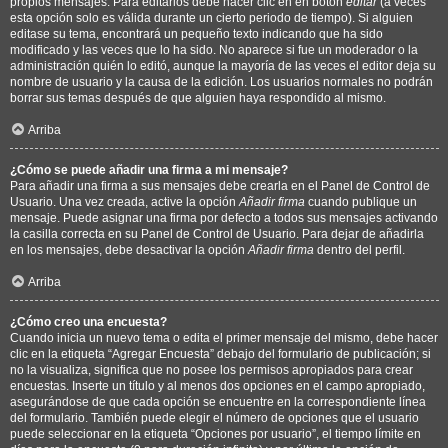
propios mensajes. Para editarlos debe hacer clic en en botón
editar
(a veces
esta opción solo es válida durante un cierto periodo de tiempo). Si alguien
editase su tema, encontrará un pequeño texto indicando que ha sido
modificado y las veces que lo ha sido. No aparece si fue un moderador o la
administración quién lo editó, aunque la mayoría de las veces el editor deja su
nombre de usuario y la causa de la edición. Los usuarios normales no podrán
borrar sus temas después de que alguien haya respondido al mismo.
Arriba
¿Cómo se puede añadir una firma a mi mensaje?
Para añadir una firma a sus mensajes debe crearla en el Panel de Control de
Usuario. Una vez creada, active la opción
Añadir firma
cuando publique un
mensaje. Puede asignar una firma por defecto a todos sus mensajes activando
la casilla correcta en su Panel de Control de Usuario. Para dejar de añadirla
en los mensajes, debe desactivar la opción
Añadir firma
dentro del perfil.
Arriba
¿Cómo creo una encuesta?
Cuando inicia un nuevo tema o edita el primer mensaje del mismo, debe hacer
clic en la etiqueta “Agregar Encuesta” debajo del formulario de publicación; si
no la visualiza, significa que no posee los permisos apropiados para crear
encuestas. Inserte un título y al menos dos opciones en el campo apropiado,
asegurándose de que cada opción se encuentre en la correspondiente línea
del formulario. También puede elegir el número de opciones que el usuario
puede seleccionar en la etiqueta “Opciones por usuario”, el tiempo límite en