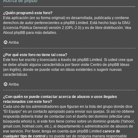
¿Quién programó este foro?
Esta aplicación (en su forma original) es desarrollada, publicada y contiene
derechos de autor pertenecientes a
phpBB Limited
. Está hecho bajo la GNU
(Licencia Pública General) versión 2 (GPL-2.0) y es de libre distribución. Vea
About phpBB
para más detalles.
Arriba
¿Por qué este foro no tiene tal cosa?
Este foro fue escrito y licenciado a través de phpBB Limited. Si usted cree que
se debe añadir alguna característica por favor visite
Centro de phpBB Ideas
(en Inglés), donde se puede votar en ideas existentes o sugerir nuevas
características.
Arriba
¿Con quién se puede contactar acerca de abusos o usos ilegales
relacionados con este foro?
Cada uno de los administradores que figuran en la lista del grupo donde dice
“El Equipo” es un contacto apropiado para enviar sus quejas. Si así no obtiene
respuesta debería tratar de contactar con el dueño del dominio (efectúe una
búsqueda whois
) o, si este foro tiene correo sobre un dominio gratuito (Yahoo!,
gmail.com, hotmail.com, etc.), al departamento o administración de abusos de
ese servicio. Por favor, tenga en cuenta que phpBB Limited
carece de
cualquier tipo de control
y no puede ser de ninguna manera responsable