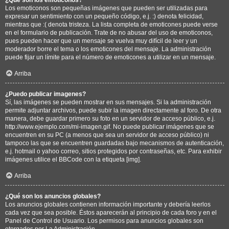
Los emoticonos son pequeñas imágenes que pueden ser utilizadas para
expresar un sentimiento con un pequeño código, e.j. :) denota felicidad,
mientras que :( denota tristeza. La lista completa de emoticones puede verse
en el formulario de publicación. Trate de no abusar del uso de emoticonos,
pues pueden hacer que un mensaje se vuelva muy difícil de leer y un
moderador borre el tema o los emoticones del mensaje. La administración
puede fijar un límite para el número de emoticones a utilizar en un mensaje.
Arriba
¿Puedo publicar imagenes?
Sí, las imágenes se pueden mostrar en sus mensajes. Si la administración
permite adjuntar archivos, puede subir la imagen directamente al foro. De otra
manera, debe guardar primero su foto en un servidor de acceso público, e.j.
http://www.ejemplo.com/mi-imagen.gif. No puede publicar imágenes que se
encuentren en su PC (a menos que sea un servidor de acceso público) ni
tampoco las que se encuentren guardadas bajo mecanismos de autenticación,
e.j. hotmail o yahoo correo, sitios protegidos por contraseñas, etc. Para exhibir
imágenes utilice el BBCode con la etiqueta [img].
Arriba
¿Qué son los anuncios globales?
Los anuncios globales contienen información importante y debería leerlos
cada vez que sea posible. Éstos aparecerán al principio de cada foro y en el
Panel de Control de Usuario. Los permisos para anuncios globales son
otorgados por La Administración.