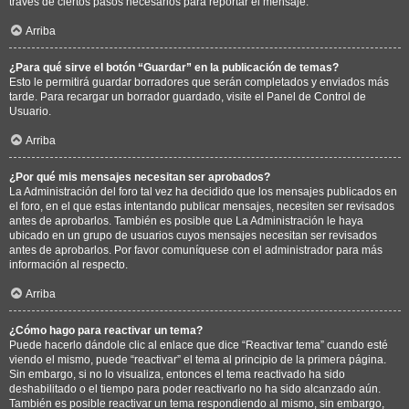
través de ciertos pasos necesarios para reportar el mensaje.
Arriba
¿Para qué sirve el botón “Guardar” en la publicación de temas?
Esto le permitirá guardar borradores que serán completados y enviados más
tarde. Para recargar un borrador guardado, visite el Panel de Control de
Usuario.
Arriba
¿Por qué mis mensajes necesitan ser aprobados?
La Administración del foro tal vez ha decidido que los mensajes publicados en
el foro, en el que estas intentando publicar mensajes, necesiten ser revisados
antes de aprobarlos. También es posible que La Administración le haya
ubicado en un grupo de usuarios cuyos mensajes necesitan ser revisados
antes de aprobarlos. Por favor comuníquese con el administrador para más
información al respecto.
Arriba
¿Cómo hago para reactivar un tema?
Puede hacerlo dándole clic al enlace que dice “Reactivar tema” cuando esté
viendo el mismo, puede “reactivar” el tema al principio de la primera página.
Sin embargo, si no lo visualiza, entonces el tema reactivado ha sido
deshabilitado o el tiempo para poder reactivarlo no ha sido alcanzado aún.
También es posible reactivar un tema respondiendo al mismo, sin embargo,