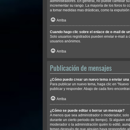
administradores. En general, no puede cambiar su 
incrementar su rango. La mayoría de los foros lo 
a tomar medidas mas drásticas, como la expulsión 
Arriba
Cuando hago clic sobre el enlace de e-mail de un
Solo usuarios registrados pueden enviar e-mail a ot
usuarios anónimos.
Arriba
Publicación de mensajes
¿Cómo puedo crear un nuevo tema o enviar una
Para publicar un nuevo tema, haga clic en “Nuevo 
publicar y responder. Abajo de cada foro encontrar
Arriba
¿Cómo se puede editar o borrar un mensaje?
A menos que sea administrador o moderador, solo p
durante un cierto periodo de tiempo). Si alguien e
moderador o la administración quién lo editó, aunq
temas después de que alguien haya respondido a