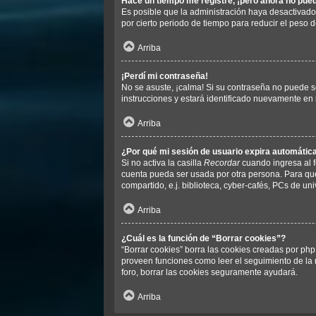
Hace un tiempo me registré, ¡pero ahora no pu
Es posible que la administración haya desactivad
por cierto periodo de tiempo para reducir el peso d
Arriba
¡Perdí mi contraseña!
No se asuste, ¡calma! Si su contraseña no puede se
instrucciones y estará identificado nuevamente en
Arriba
¿Por qué mi sesión de usuario expira automáti
Si no activa la casilla
Recordar
cuando ingresa al f
cuenta pueda ser usada por otra persona. Para que
compartido, e.j. biblioteca, cyber-cafés, PCs de univ
Arriba
¿Cuál es la función de “Borrar cookies”?
“Borrar cookies” borra las cookies creadas por php
proveen funciones como leer el seguimiento de la n
foro, borrar las cookies seguramente ayudará.
Arriba