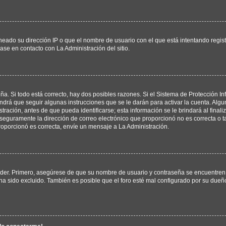
neado su dirección IP o que el nombre de usuario con el que está intentando regis
ase en contacto con La Administración del sitio.
ña. Si todo está correcto, hay dos posibles razones. Si el Sistema de Protección In
drá que seguir algunas instrucciones que se le darán para activar la cuenta. Alg
ación, antes de que pueda identificarse; esta información se le brindará al finaliza
, seguramente la dirección de correo electrónico que proporcionó no es correcta o ta
roporcionó es correcta, envíe un mensaje a La Administración.
eder. Primero, asegúrese de que su nombre de usuario y contraseña se encuentren 
a sido excluido. También es posible que el foro esté mal configurado por su dueño 