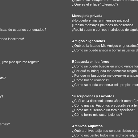
¿Qué es el enlace “El equipo”?
Mensajería privada
¡No puedo enviar un mensaje privado!
¡Recibo mensajes privados no deseados!
listas de usuarios conectados?
¡Recibí spam o correos maliciosos de alguie
iendo incorrecto!
Amigos e Ignorados
¿Qué es la lista de Mis Amigos e Ignorados
¿Cómo se puede añadir o borrar usuarios de
Búsqueda en los foros
, ¡me pide que me registre!
¿Cómo se puede buscar en uno o varios fo
¿Por qué mi búsqueda me devuelve ningún 
¿Por qué mi búsqueda me devuelve una pág
sta?
¿Cómo busco usuarios?
¿Como se puede encontrar mis propios me
Suscripciones y Favoritos
a?
¿Cuál es la diferencia entre añadir como Fa
¿Cómo marcar Favoritos o suscribirse a te
¿Cómo me suscribo a un foro específico?
¿Cómo borro mis suscripciones?
 temas?
Archivos Adjuntos
¿Qué archivos adjuntos son permitidos en e
¿Cómo encuentro todos mis archivos adjun