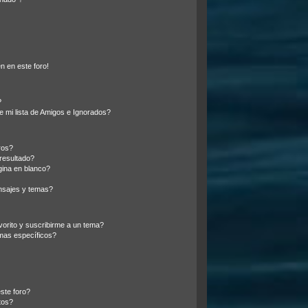
n en este foro!
?
 mi lista de Amigos e Ignorados?
ros?
resultado?
ina en blanco?
nsajes y temas?
vorito y suscribirme a un tema?
mas específicos?
ste foro?
tos?