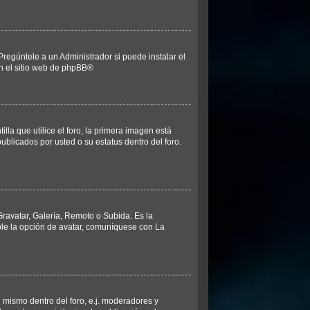
regúntele a un Administrador si puede instalar el
n el sitio web de
phpBB
®
 que utilice el foro, la primera imagen está
ublicados por usted o su estatus dentro del foro.
Gravatar, Galería, Remoto o Subida. Es la
ble la opción de avatar, comuníquese con La
 mismo dentro del foro, e.j. moderadores y