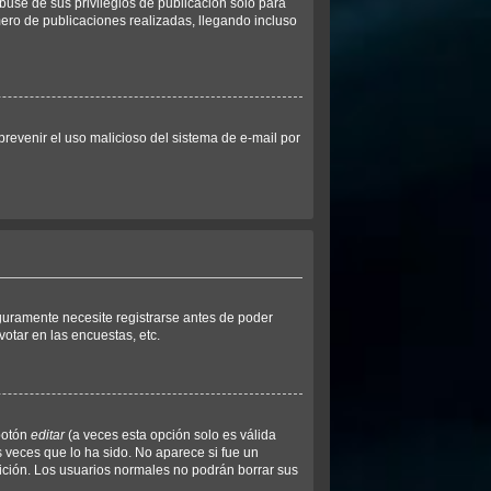
buse de sus privilegios de publicación solo para
mero de publicaciones realizadas, llegando incluso
 prevenir el uso malicioso del sistema de e-mail por
guramente necesite registrarse antes de poder
otar en las encuestas, etc.
botón
editar
(a veces esta opción solo es válida
s veces que lo ha sido. No aparece si fue un
dición. Los usuarios normales no podrán borrar sus