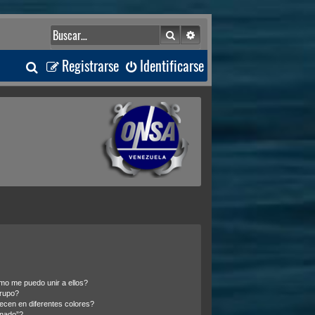
Buscar
Búsqueda avanzada
B
Registrarse
Identificarse
u
s
c
a
r
o me puedo unir a ellos?
rupo?
cen en diferentes colores?
inado”?