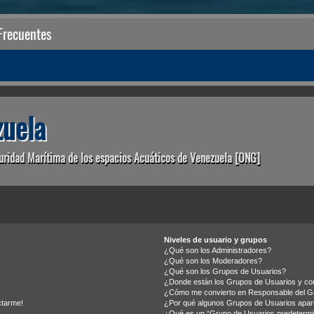
Frecuentes
uela
uridad Marítima de los espacios Acuáticos de Venezuela [ONG]
Niveles de usuario y grupos
¿Qué son los Administradores?
¿Qué son los Moderadores?
¿Qué son los Grupos de Usuarios?
¿Donde están los Grupos de Usuarios y com
¿Cómo me convierto en Responsable del G
ctarme!
¿Por qué algunos Grupos de Usuarios apare
¿Qué es un “Grupo de Usuarios predeterm