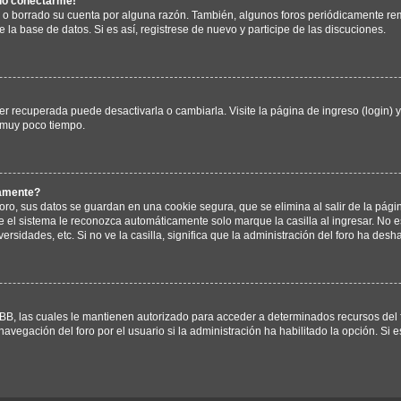
edo conectarme!
o o borrado su cuenta por alguna razón. También, algunos foros periódicamente 
e la base de datos. Si es así, registrese de nuevo y participe de las discuciones.
r recuperada puede desactivarla o cambiarla. Visite la página de ingreso (login) 
 muy poco tiempo.
camente?
oro, sus datos se guardan en una cookie segura, que se elimina al salir de la pági
 el sistema le reconozca automáticamente solo marque la casilla al ingresar. No
ersidades, etc. Si no ve la casilla, significa que la administración del foro ha desha
BB, las cuales le mantienen autorizado para acceder a determinados recursos del f
avegación del foro por el usuario si la administración ha habilitado la opción. Si 