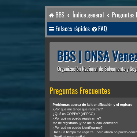
BBS
Índice general
Preguntas 
Enlaces rápidos
FAQ
BBS | ONSA Venez
Organización Nacional de Salvamento y Seg
Preguntas Frecuentes
Problemas acerca de la identificación y el registro
¿Por qué me tengo que registrar?
¿Qué es COPPA? (APPCO)
¿Por qué no puedo registrarme?
Me he registrado ¡y no me puedo identificar!
¿Por qué no puedo identificarme?
Hace un tiempo me registré, ¡pero ahora no puedo cone
¡Perdí mi contraseña!