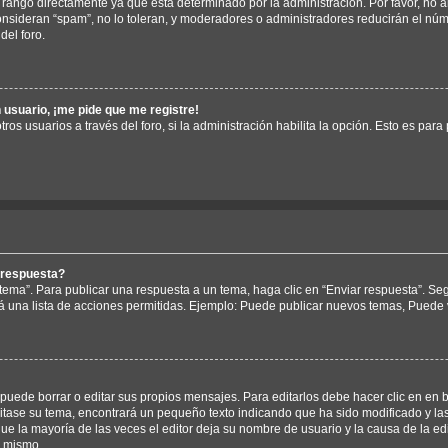
rango directamente ya que está determinado por la administración. Por favor, no a
consideran “spam”, no lo toleran, y moderadores o administradores reducirán el nú
del foro.
 usuario, ¡me pide que me registre!
ros usuarios a través del foro, si la administración habilita la opción. Esto es para
 respuesta?
tema”. Para publicar una respuesta a un tema, haga clic en “Enviar respuesta”. Se
á una lista de acciones permitidas. Ejemplo: Puede publicar nuevos temas, Puede v
uede borrar o editar sus propios mensajes. Para editarlos debe hacer clic en en 
ditase su tema, encontrará un pequeño texto indicando que ha sido modificado y la
ue la mayoría de las veces el editor deja su nombre de usuario y la causa de la e
l mismo.