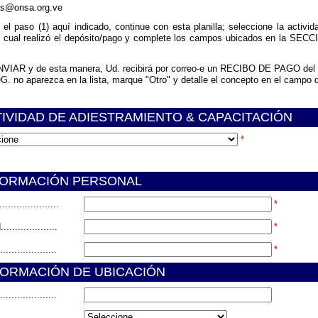
as@onsa.org.ve
el paso (1) aquí indicado, continue con esta planilla; seleccione la acti
 el cual realizó el depósito/pago y complete los campos ubicados en la SE
ENVIAR y de esta manera, Ud. recibirá por correo-e un RECIBO DE PAGO del
. no aparezca en la lista, marque "Otro" y detalle el concepto en el campo 
IVIDAD DE ADIESTRAMIENTO & CAPACITACIÓN
*
ORMACIÓN PERSONAL
.................
*
.................
*
...................
*
ORMACIÓN DE UBICACIÓN
...................
...................