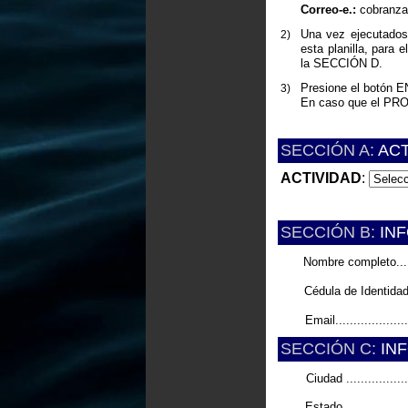
Correo-e.:
cobranz
Una vez ejecutados 
2)
esta planilla, para
la SECCIÓN D.
Presione el botón 
3)
En caso que el PROG
SECCIÓN A:
ACT
ACTIVIDAD
:
SECCIÓN B:
INF
Nombre completo.......
Cédula de Identidad...
Email.....................
SECCIÓN C:
INF
Ciudad ..................
Estado ..................