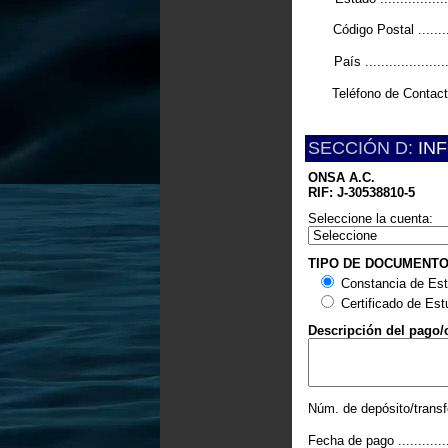
Código Postal ..........
País .....................
Teléfono de Contacto .
SECCIÓN D:
INF
ONSA A.C.
RIF: J-30538810-5
Seleccione la cuenta:
TIPO DE DOCUMENT
Constancia de Est
Certificado de Estu
Descripción del pago/
Núm. de depósito/transfe
Fecha de pago ..............