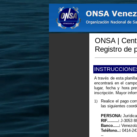
ONSA | Centr
Registro de 
INSTRUCCIONE
A través de esta planil
encontrará en el campo
lugar, fecha y hora pr
inscripción. Mayor info
Realice el pago cor
1)
las siguientes coor
PERSONA:
Jurídic
RIF.........:
J-3053 8
Banco.....:
Venezola
Teléfono..:
0414-24
--