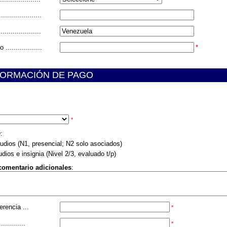
..................
....................
.................
*
ORMACIÓN DE PAGO
*
O
:
udios (N1, presencial; N2 solo asociados)
dios e insignia (Nivel 2/3, evaluado t/p)
comentario adicionales
:
rencia ...
*
...........
*