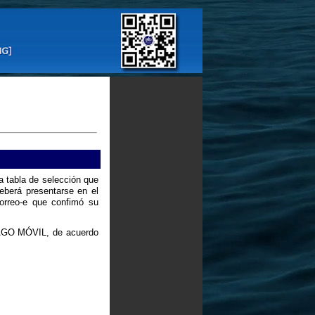
a tabla de selección que
eberá presentarse en el
correo-e que confimó su
 PAGO MÓVIL, de acuerdo