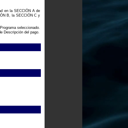
vidad en la SECCIÓN A de
CCIÓN B, la SECCIÓN C y
 Programa seleccionado.
de Descripción del pago.